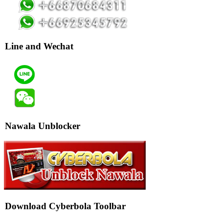
Line and Wechat
Nawala Unblocker
Download Cyberbola Toolbar