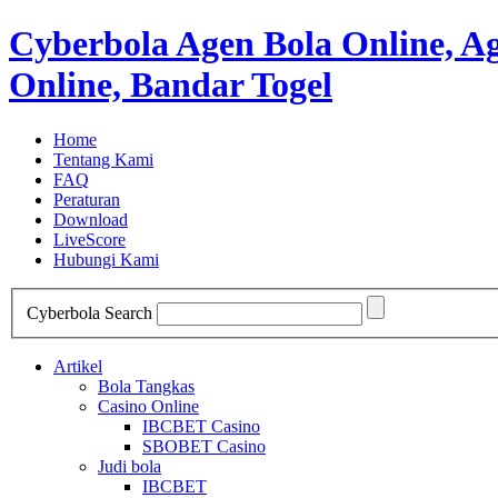
Cyberbola Agen Bola Online, Ag
Online, Bandar Togel
Home
Tentang Kami
FAQ
Peraturan
Download
LiveScore
Hubungi Kami
Cyberbola Search
Artikel
Bola Tangkas
Casino Online
IBCBET Casino
SBOBET Casino
Judi bola
IBCBET