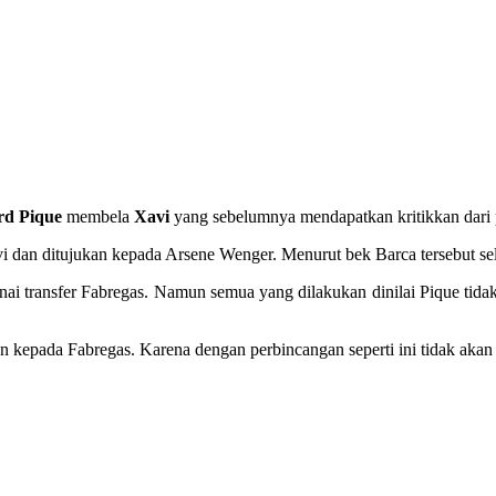
rd Pique
membela
Xavi
yang sebelumnya mendapatkan kritikkan dari p
 dan ditujukan kepada Arsene Wenger. Menurut bek Barca tersebut sel
 transfer Fabregas. Namun semua yang dilakukan dinilai Pique tidak 
hkan kepada Fabregas. Karena dengan perbincangan seperti ini tidak ak