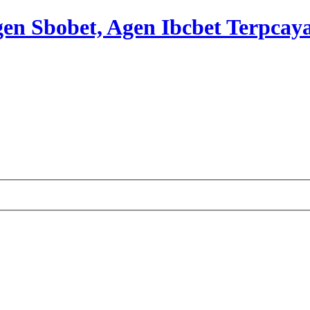
en Sbobet, Agen Ibcbet Terpcaya