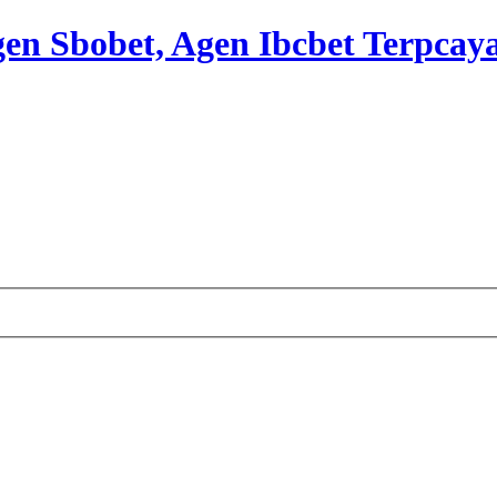
en Sbobet, Agen Ibcbet Terpcaya