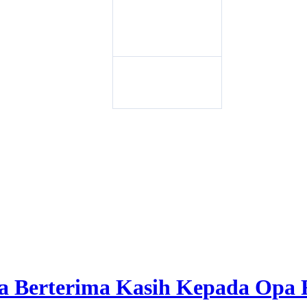
a Berterima Kasih Kepada Opa 