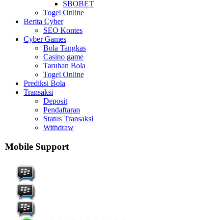
SBOBET
Togel Online
Berita Cyber
SEO Kontes
Cyber Games
Bola Tangkas
Casino game
Taruhan Bola
Togel Online
Prediksi Bola
Transaksi
Deposit
Pendaftaran
Status Transaksi
Withdraw
Mobile Support