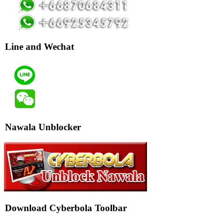
Line and Wechat
Nawala Unblocker
Download Cyberbola Toolbar