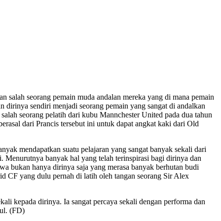
angan salah seorang pemain muda andalan mereka yang di mana pemain
kan dirinya sendiri menjadi seorang pemain yang sangat di andalkan
i salah seorang pelatih dari kubu Mannchester United pada dua tahun
asal dari Prancis tersebut ini untuk dapat angkat kaki dari Old
banyak mendapatkan suatu pelajaran yang sangat banyak sekali dari
ni. Menurutnya banyak hal yang telah terinspirasi bagi dirinya dan
hwa bukan hanya dirinya saja yang merasa banyak berhutan budi
id CF yang dulu pernah di latih oleh tangan seorang Sir Alex
ekali kepada dirinya. Ia sangat percaya sekali dengan performa dan
ul. (FD)