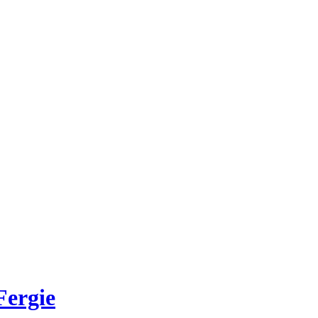
Fergie