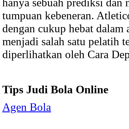
hanya sebuah prediksi dan 
tumpuan kebeneran. Atleti
dengan cukup hebat dalam 
menjadi salah satu pelatih 
diperlihatkan oleh Cara De
Tips Judi Bola Online
Agen Bola