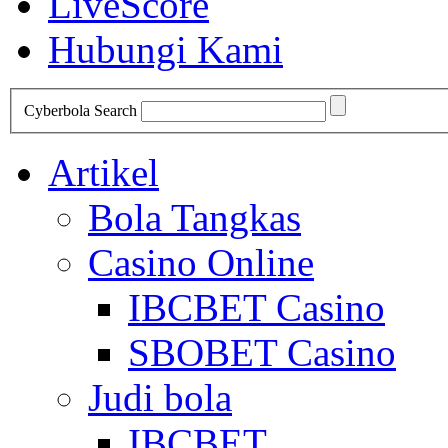
LiveScore
Hubungi Kami
Cyberbola Search
Artikel
Bola Tangkas
Casino Online
IBCBET Casino
SBOBET Casino
Judi bola
IBCBET