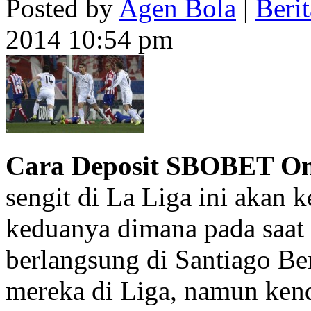
Posted by
Agen Bola
|
Beri
2014 10:54 pm
Cara Deposit SBOBET On
sengit di La Liga ini akan
keduanya dimana pada saat 
berlangsung di Santiago B
mereka di Liga, namun kend