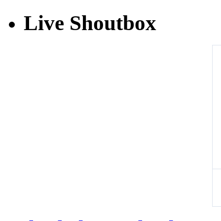
Live Shoutbox