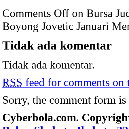
Comments Off
on Bursa Jud
Boyong Jovetic Januari Me
Tidak ada komentar
Tidak ada komentar.
RSS
feed for comments on t
Sorry, the comment form is c
Cyberbola.com. Copyrig