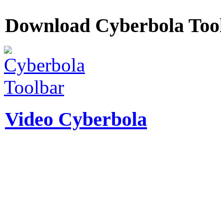
Download Cyberbola Too
Video Cyberbola