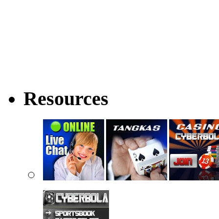
Resources