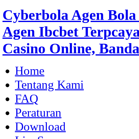
Cyberbola Agen Bola 
Agen Ibcbet Terpcaya
Casino Online, Banda
Home
Tentang Kami
FAQ
Peraturan
Download