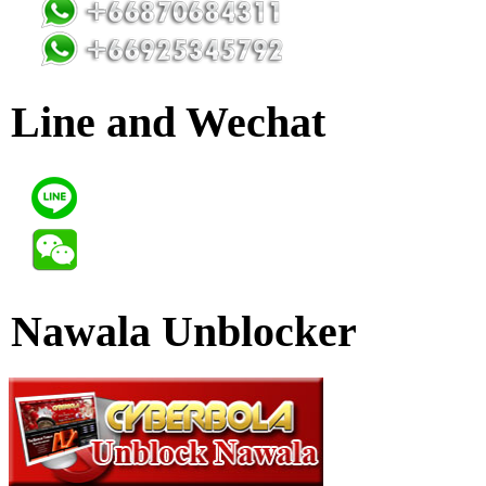
Line and Wechat
Nawala Unblocker