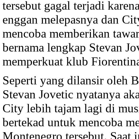
tersebut gagal terjadi kare
enggan melepasnya dan Cit
mencoba memberikan tawara
bernama lengkap Stevan Jov
memperkuat klub Fiorentin
Seperti yang dilansir oleh 
Stevan Jovetic nyatanya aka
City lebih tajam lagi di m
bertekad untuk mencoba me
Montenegro tersebut. Saat 