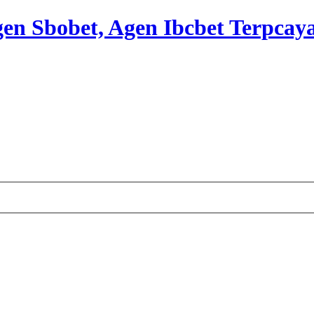
en Sbobet, Agen Ibcbet Terpcaya