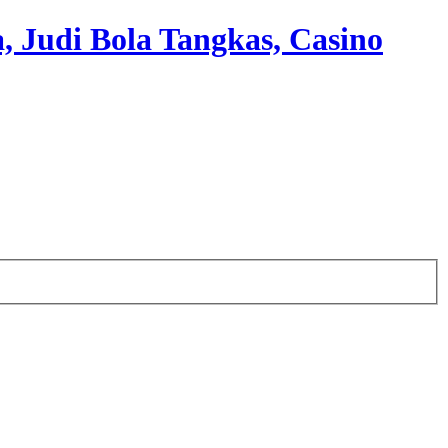
, Judi Bola Tangkas, Casino