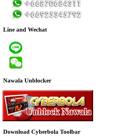
Line and Wechat
Nawala Unblocker
Download Cyberbola Toolbar