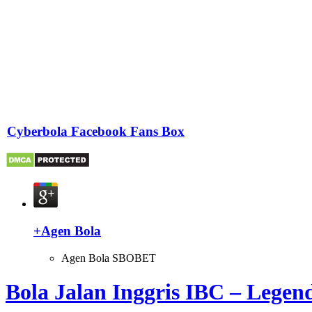
Cyberbola Facebook Fans Box
+Agen Bola
Agen Bola SBOBET
Bola Jalan Inggris IBC – Legen