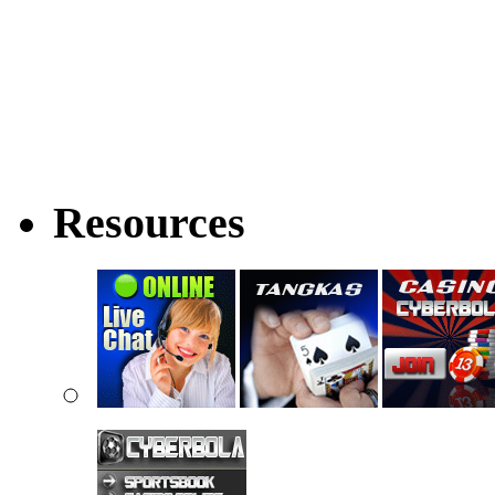
Resources