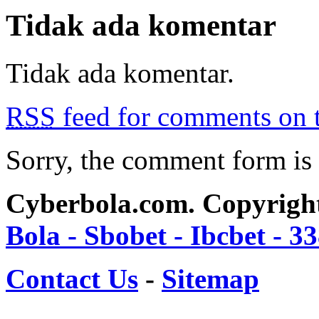
Tidak ada komentar
Tidak ada komentar.
RSS
feed for comments on t
Sorry, the comment form is c
Cyberbola.com. Copyrig
Bola - Sbobet - Ibcbet - 3
Contact Us
-
Sitemap