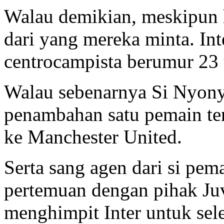
Walau demikian, meskipun h
dari yang mereka minta. Int
centrocampista berumur 23 t
Walau sebenarnya Si Nyony
penambahan satu pemain te
ke Manchester United.
Serta sang agen dari si pe
pertemuan dengan pihak Juv
menghimpit Inter untuk se