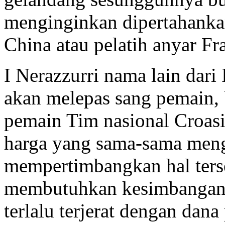
menginginkan dipertahanka
China atau pelatih anyar Fr
I Nerazzurri nama lain dari
akan melepas sang pemain, b
pemain Tim nasional Croasi
harga yang sama-sama men
mempertimbangkan hal terseb
membutuhkan kesimbangan f
terlalu terjerat dengan dan