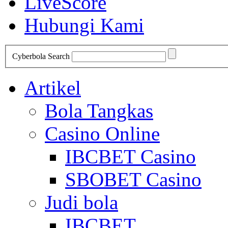
LiveScore
Hubungi Kami
Cyberbola Search
Artikel
Bola Tangkas
Casino Online
IBCBET Casino
SBOBET Casino
Judi bola
IBCBET