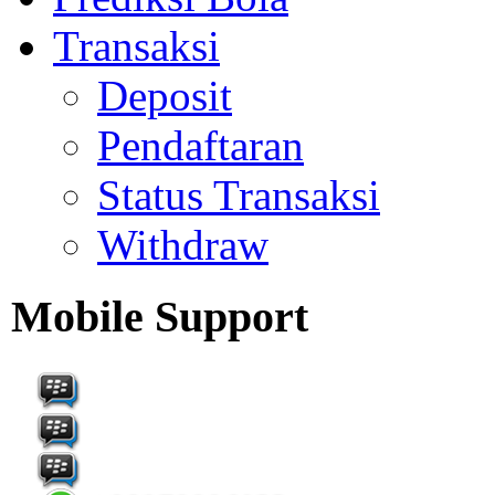
Transaksi
Deposit
Pendaftaran
Status Transaksi
Withdraw
Mobile Support