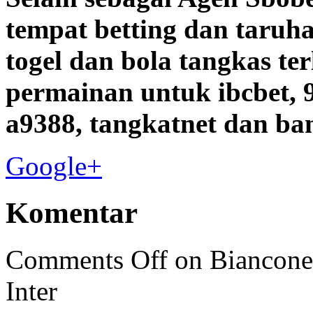
tempat betting dan taruhan
togel dan bola tangkas te
permainan untuk ibcbet, 
a9388, tangkatnet dan ban
Google+
Komentar
Comments Off
on Biancone
Inter