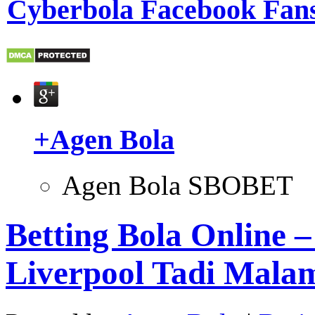
Cyberbola Facebook Fan
+Agen Bola
Agen Bola SBOBET
Betting Bola Online 
Liverpool Tadi Mala