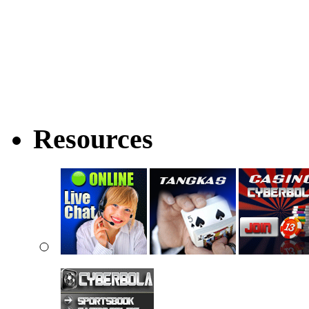
Resources