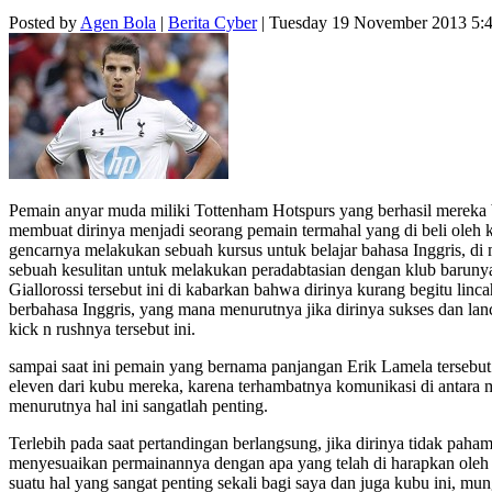
Posted by
Agen Bola
|
Berita Cyber
| Tuesday 19 November 2013 5:
Pemain anyar muda miliki Tottenham Hotspurs yang berhasil mereka 
membuat dirinya menjadi seorang pemain termahal yang di beli oleh ku
gencarnya melakukan sebuah kursus untuk belajar bahasa Inggris, di 
sebuah kesulitan untuk melakukan peradabtasian dengan klub barunya
Giallorossi tersebut ini di kabarkan bahwa dirinya kurang begitu linc
berbahasa Inggris, yang mana menurutnya jika dirinya sukses dan lan
kick n rushnya tersebut ini.
sampai saat ini pemain yang bernama panjangan Erik Lamela tersebut
eleven dari kubu mereka, karena terhambatnya komunikasi di antara 
menurutnya hal ini sangatlah penting.
Terlebih pada saat pertandingan berlangsung, jika dirinya tidak paha
menyesuaikan permainannya dengan apa yang telah di harapkan oleh re
suatu hal yang sangat penting sekali bagi saya dan juga kubu ini, mu