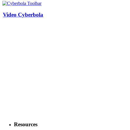
Video Cyberbola
Resources