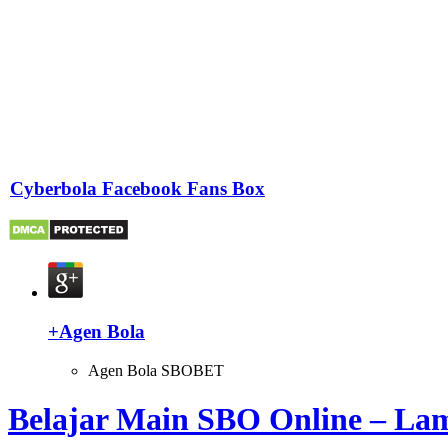
Cyberbola Facebook Fans Box
+Agen Bola
Agen Bola SBOBET
Belajar Main SBO Online – Lam