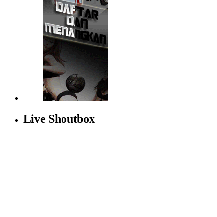
Live Shoutbox