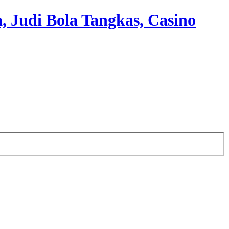
, Judi Bola Tangkas, Casino