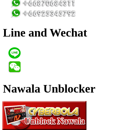
Line and Wechat
Nawala Unblocker