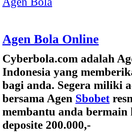
Agen Bola
Agen Bola Online
Cyberbola.com adalah Ag
Indonesia yang memberik
bagi anda. Segera miliki 
bersama Agen
Sbobet
resm
membantu anda bermain 
deposite 200.000,-