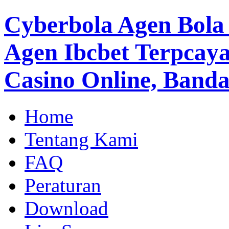
Cyberbola Agen Bola 
Agen Ibcbet Terpcaya
Casino Online, Banda
Home
Tentang Kami
FAQ
Peraturan
Download