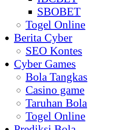
SBOBET
Togel Online
Berita Cyber
SEO Kontes
Cyber Games
Bola Tangkas
Casino game
Taruhan Bola
Togel Online
Prediksi Bola