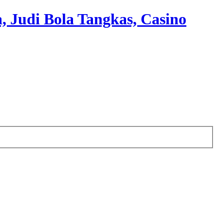
, Judi Bola Tangkas, Casino