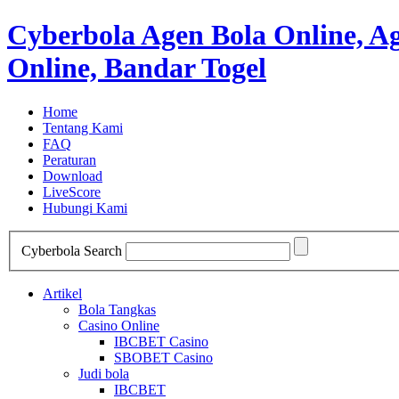
Cyberbola Agen Bola Online, Ag
Online, Bandar Togel
Home
Tentang Kami
FAQ
Peraturan
Download
LiveScore
Hubungi Kami
Cyberbola Search
Artikel
Bola Tangkas
Casino Online
IBCBET Casino
SBOBET Casino
Judi bola
IBCBET