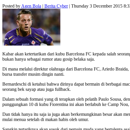
Posted by
Agen Bola
|
Berita Cyber
| Thursday 3 December 2015 8:
Kabar akan ketertarikan dari kubu Barcelona FC kepada salah seorang
bukan hanya sebagai rumor atau gosip belaka saja.
Di mana melalui direktur olahraga dari Barcelona FC, Ariedo Braida
bursa transfer musim dingin nanti.
Bernardeschi di ketahui bahwa dirinya dapat bermain di berbagai maca
seorang bek sayap atau juga fullback.
Dalam sebuah formasi yang di terapkan oleh pelatih Paulo Sousa, de
punggungkan 10 di kubu Fiorentina ini akan berlabuh ke Camp Nou, m
Dan tidak hanya itu saja ia juga akan berkemungkinan besar akan men
mulai menua setelah di makan habis oleh umur.
Sangkin tertariknya akan sosok dari pemain muda yang bertalenta asa