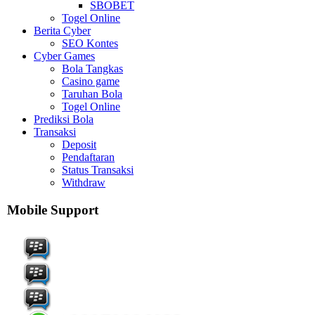
SBOBET
Togel Online
Berita Cyber
SEO Kontes
Cyber Games
Bola Tangkas
Casino game
Taruhan Bola
Togel Online
Prediksi Bola
Transaksi
Deposit
Pendaftaran
Status Transaksi
Withdraw
Mobile Support