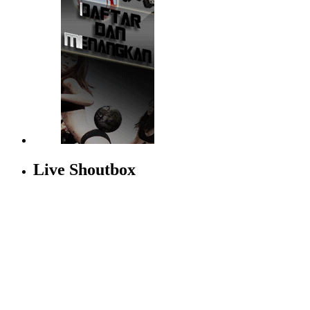
Live Shoutbox