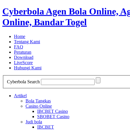
Cyberbola Agen Bola Online, Ag
Online, Bandar Togel
Home
Tentang Kami
FAQ
Peraturan
Download
LiveScore
Hubungi Kami
Cyberbola Search
Artikel
Bola Tangkas
Casino Online
IBCBET Casino
SBOBET Casino
Judi bola
IBCBET