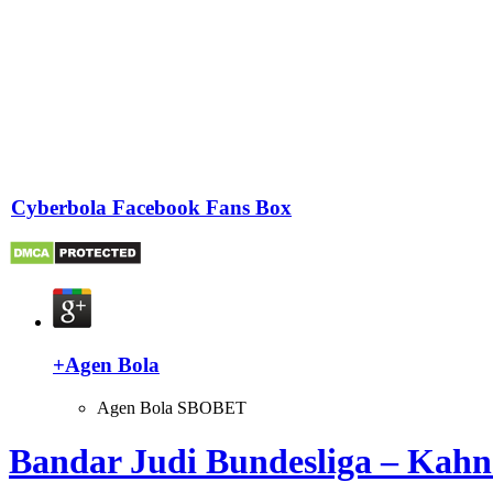
Cyberbola Facebook Fans Box
+Agen Bola
Agen Bola SBOBET
Bandar Judi Bundesliga – Kah