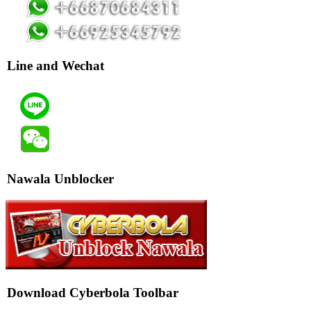
Line and Wechat
Nawala Unblocker
Download Cyberbola Toolbar