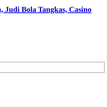
, Judi Bola Tangkas, Casino