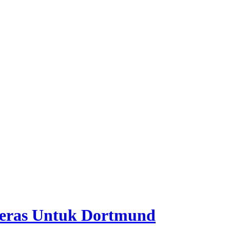
Keras Untuk Dortmund