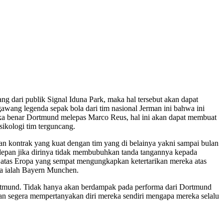
 dari publik Signal Iduna Park, maka hal tersebut akan dapat
awang legenda sepak bola dari tim nasional Jerman ini bahwa ini
jika benar Dortmund melepas Marco Reus, hal ini akan dapat membuat
sikologi tim terguncang.
tan kontrak yang kuat dengan tim yang di belainya yakni sampai bulan
 depan jika dirinya tidak membubuhkan tanda tangannya kepada
 atas Eropa yang sempat mengungkapkan ketertarikan mereka atas
ya ialah Bayern Munchen.
 Dortmund. Tidak hanya akan berdampak pada performa dari Dortmund
 akan segera mempertanyakan diri mereka sendiri mengapa mereka selalu