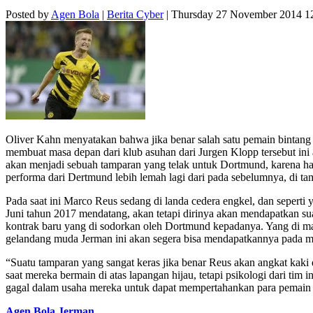
Posted by
Agen Bola
|
Berita Cyber
| Thursday 27 November 2014 1
Oliver Kahn menyatakan bahwa jika benar salah satu pemain bintang 
membuat masa depan dari klub asuhan dari Jurgen Klopp tersebut ini 
akan menjadi sebuah tamparan yang telak untuk Dortmund, karena har
performa dari Dertmund lebih lemah lagi dari pada sebelumnya, di ta
Pada saat ini Marco Reus sedang di landa cedera engkel, dan seperti
Juni tahun 2017 mendatang, akan tetapi dirinya akan mendapatkan su
kontrak baru yang di sodorkan oleh Dortmund kepadanya. Yang di m
gelandang muda Jerman ini akan segera bisa mendapatkannya pada m
“Suatu tamparan yang sangat keras jika benar Reus akan angkat kaki 
saat mereka bermain di atas lapangan hijau, tetapi psikologi dari ti
gagal dalam usaha mereka untuk dapat mempertahankan para pemain 
Agen Bola Jerman