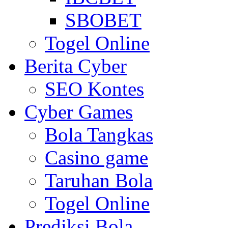
SBOBET
Togel Online
Berita Cyber
SEO Kontes
Cyber Games
Bola Tangkas
Casino game
Taruhan Bola
Togel Online
Prediksi Bola