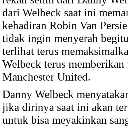
dari Welbeck saat ini mema
kehadiran Robin Van Persi
tidak ingin menyerah begit
terlihat terus memaksimal
Welbeck terus memberikan 
Manchester United.
Danny Welbeck menyatakan
jika dirinya saat ini akan 
untuk bisa meyakinkan sang