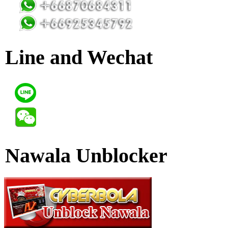
Line and Wechat
Nawala Unblocker