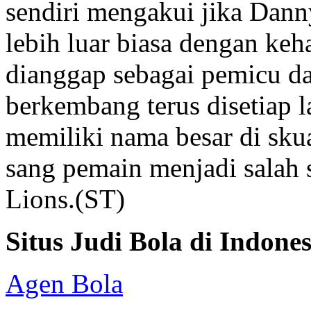
sendiri mengakui jika Dan
lebih luar biasa dengan ke
dianggap sebagai pemicu d
berkembang terus disetiap 
memiliki nama besar di skua
sang pemain menjadi salah 
Lions.(ST)
Situs Judi Bola di Indones
Agen Bola