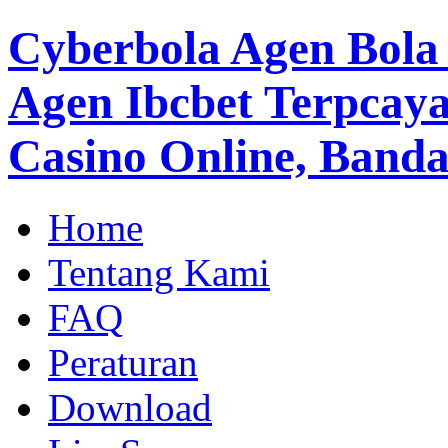
Cyberbola Agen Bola 
Agen Ibcbet Terpcaya
Casino Online, Banda
Home
Tentang Kami
FAQ
Peraturan
Download