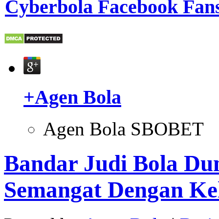
Cyberbola Facebook Fan
+Agen Bola
Agen Bola SBOBET
Bandar Judi Bola Du
Semangat Dengan Ke