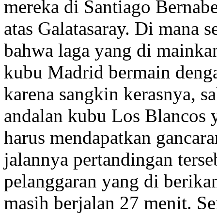
mereka di Santiago Bernab
atas Galatasaray. Di mana s
bahwa laga yang di mainkan 
kubu Madrid bermain dengan 
karena sangkin kerasnya, s
andalan kubu Los Blancos 
harus mendapatkan gancara
jalannya pertandingan terse
pelanggaran yang di berika
masih berjalan 27 menit. Se