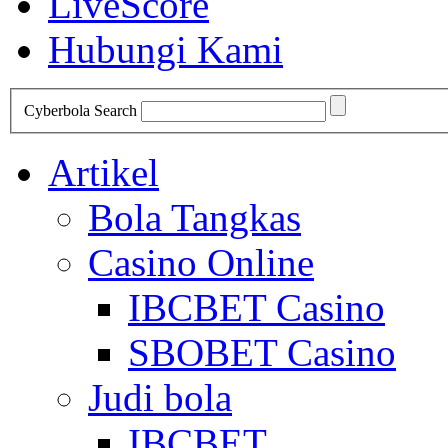
LiveScore
Hubungi Kami
Cyberbola Search
Artikel
Bola Tangkas
Casino Online
IBCBET Casino
SBOBET Casino
Judi bola
IBCBET