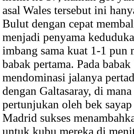
asal Wales tersebut ini han
Bulut dengan cepat membala
menjadi penyama kedudukan
imbang sama kuat 1-1 pun m
babak pertama. Pada babak
mendominasi jalanya pertad
dengan Galtasaray, di mana 
pertunjukan oleh bek sayap
Madrid sukses menambahka
untuk kubu mereka di menit