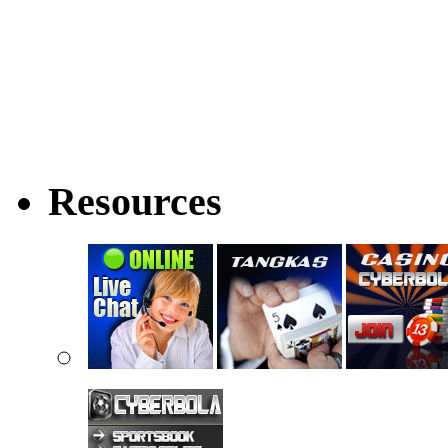
Resources