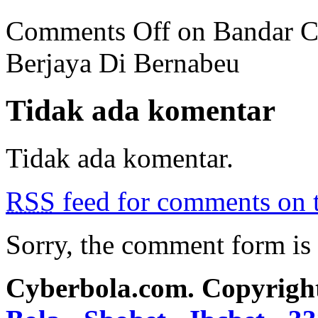
Comments Off
on Bandar C
Berjaya Di Bernabeu
Tidak ada komentar
Tidak ada komentar.
RSS
feed for comments on t
Sorry, the comment form is c
Cyberbola.com. Copyrig