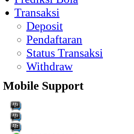
Transaksi
Deposit
Pendaftaran
Status Transaksi
Withdraw
Mobile Support