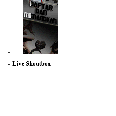
Live Shoutbox