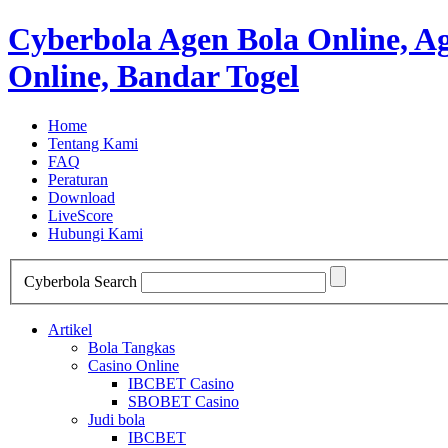
Cyberbola Agen Bola Online, Ag
Online, Bandar Togel
Home
Tentang Kami
FAQ
Peraturan
Download
LiveScore
Hubungi Kami
Cyberbola Search
Artikel
Bola Tangkas
Casino Online
IBCBET Casino
SBOBET Casino
Judi bola
IBCBET