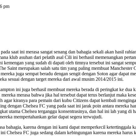
26 pm
da saat ini merasa sangat senang dan bahagia sekali akan hasil rahian 
a klub asuhan dari pelatih asal Cili ini berhasil memenangkan pertand
i kemengan yang sudah di dapati oleh timnya tersebut ini sangat s
 The Saint merupakan salah satu tim yang paling membuat Manchester C
a mereka juga sempat beradu dengan sengit dengan Soton agar dapat me
eka sesuai dengan target mereka dari awal musim 2014/2015 ini.
mpton ini juga berhasil membuat mereka berada di peringkat ke dua kl
h mereka merasa bahwa jika hal tersebut dapat terus berlanjut maka k
ah agar kiranya para pemain dari kubu Citizens dapat kembali menginga
ing dengan Chelsea FC yang pada saat ini jarak poin antara mereka ha
gkat utama Chelsea terganggu konsentrasinya, dan hal ini lah yang di 
reka mempertahankan gelar dapat segera terwujudi.
 bahagia, karena dengan ini kami dapat memperkecil ketertinggala k
at ini Chelsea FC juga sedang dalam kebingungan karena mereka harus 