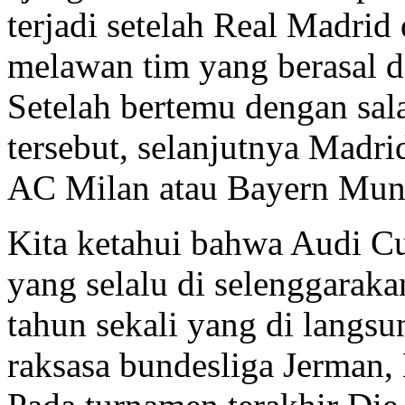
terjadi setelah Real Madrid
melawan tim yang berasal da
Setelah bertemu dengan sala
tersebut, selanjutnya Madri
AC Milan atau Bayern Mun
Kita ketahui bahwa Audi C
yang selalu di selenggarak
tahun sekali yang di langsu
raksasa bundesliga Jerman,