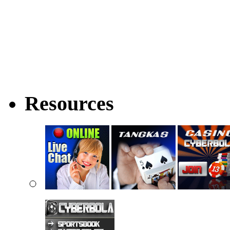
Resources