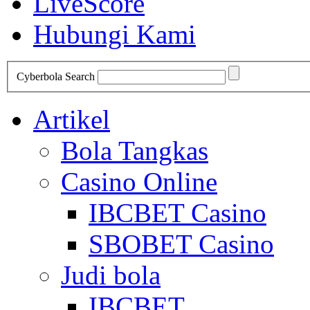
LiveScore
Hubungi Kami
Cyberbola Search
Artikel
Bola Tangkas
Casino Online
IBCBET Casino
SBOBET Casino
Judi bola
IBCBET