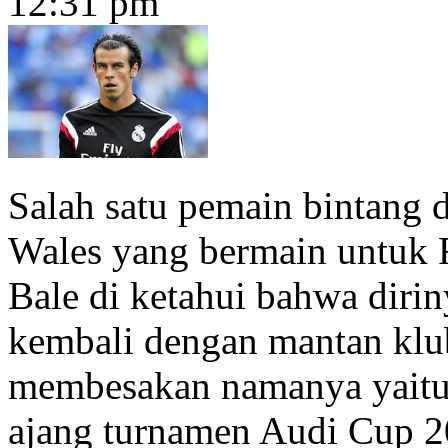
12:31 pm
Salah satu pemain bintang d
Wales yang bermain untuk 
Bale di ketahui bahwa diri
kembali dengan mantan klub
membesakan namanya yaitu
ajang turnamen Audi Cup 20