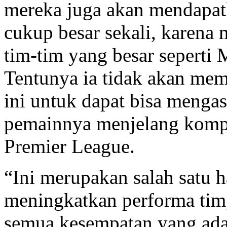
mereka juga akan mendapat
cukup besar sekali, karena
tim-tim yang besar seperti
Tentunya ia tidak akan me
ini untuk dapat bisa mengas
pemainnya menjelang kompe
Premier League.
“Ini merupakan salah satu 
meningkatkan performa tim
semua kesempatan yang ada