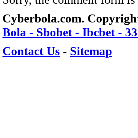
Cyberbola.com. Copyrig
Bola - Sbobet - Ibcbet - 3
Contact Us
-
Sitemap