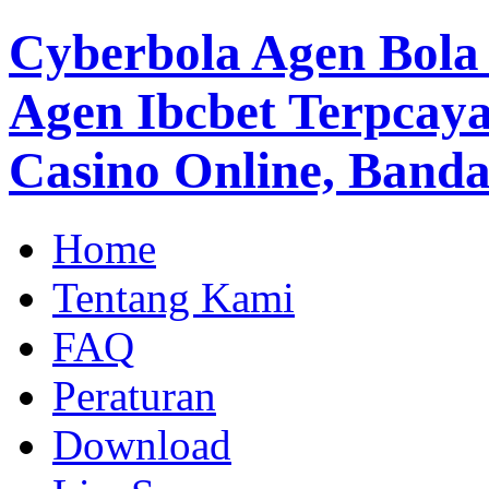
Cyberbola Agen Bola 
Agen Ibcbet Terpcaya
Casino Online, Banda
Home
Tentang Kami
FAQ
Peraturan
Download