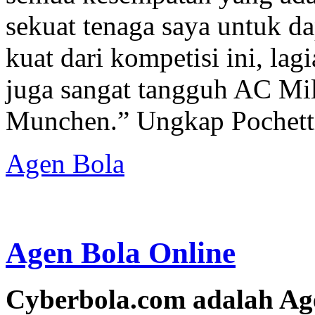
sekuat tenaga saya untuk d
kuat dari kompetisi ini, l
juga sangat tangguh AC Mi
Munchen.” Ungkap Pochett
Agen Bola
Agen Bola Online
Cyberbola.com adalah Ag