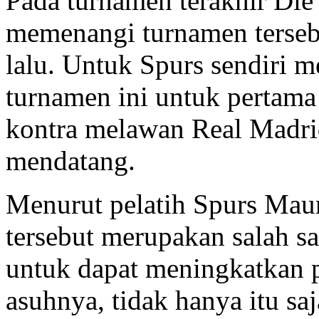
Pada turnamen terakhir Die 
memenangi turnamen terseb
lalu. Untuk Spurs sendiri 
turnamen ini untuk pertama
kontra melawan Real Madri
mendatang.
Menurut pelatih Spurs Maur
tersebut merupakan salah sa
untuk dapat meningkatkan p
asuhnya, tidak hanya itu s