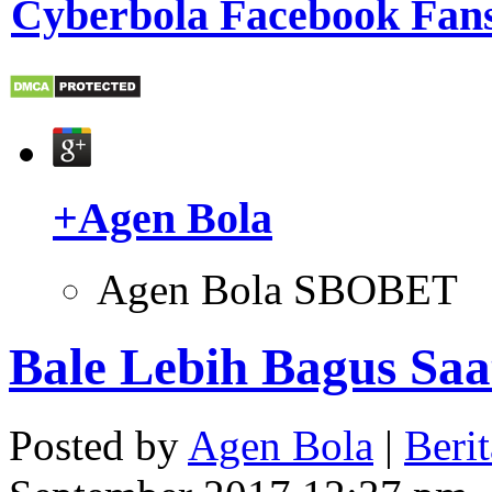
Cyberbola Facebook Fan
+Agen Bola
Agen Bola SBOBET
Bale Lebih Bagus Saa
Posted by
Agen Bola
|
Beri