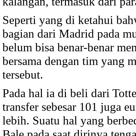
kalangan, termasuk dari pa
Seperti yang di ketahui ba
bagian dari Madrid pada mu
belum bisa benar-benar mem
bersama dengan tim yang m
tersebut.
Pada hal ia di beli dari To
transfer sebesar 101 juga e
lebih. Suatu hal yang berbe
Bale pada saat dirinya ten