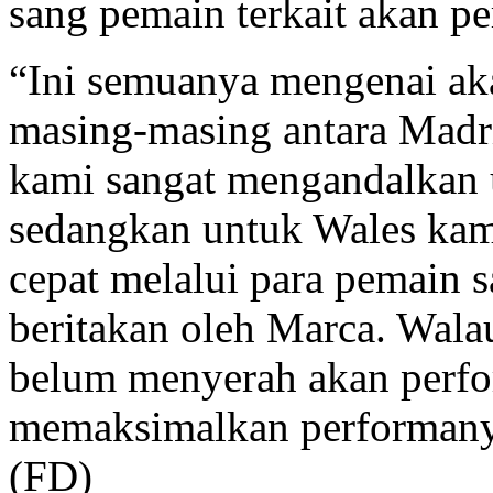
sang pemain terkait akan p
“Ini semuanya mengenai aka
masing-masing antara Madr
kami sangat mengandalkan
sedangkan untuk Wales ka
cepat melalui para pemain s
beritakan oleh Marca. Wala
belum menyerah akan perfo
memaksimalkan performany
(FD)