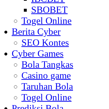
SBOBET
Togel Online
Berita Cyber
SEO Kontes
Cyber Games
Bola Tangkas
Casino game
Taruhan Bola
Togel Online
Prediksi Bola