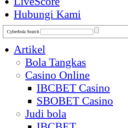
LiveScore
Hubungi Kami
Cyberbola Search
Artikel
Bola Tangkas
Casino Online
IBCBET Casino
SBOBET Casino
Judi bola
IBCBET