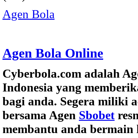
Agen Bola
Agen Bola Online
Cyberbola.com adalah Ag
Indonesia yang memberik
bagi anda. Segera miliki 
bersama Agen
Sbobet
resm
membantu anda bermain 