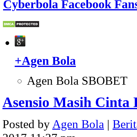
Cyberbola Facebook Fan
+Agen Bola
Agen Bola SBOBET
Asensio Masih Cinta
Posted by
Agen Bola
|
Beri