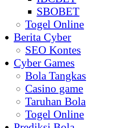
SBOBET
Togel Online
Berita Cyber
SEO Kontes
Cyber Games
Bola Tangkas
Casino game
Taruhan Bola
Togel Online
Prediksi Bola