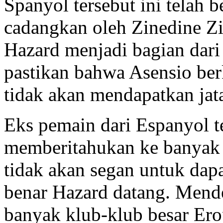
Spanyol tersebut ini telah 
cadangkan oleh Zinedine Zi
Hazard menjadi bagian dari
pastikan bahwa Asensio be
tidak akan mendapatkan jat
Eks pemain dari Espanyol te
memberitahukan ke banyak 
tidak akan segan untuk dapa
benar Hazard datang. Mende
banyak klub-klub besar Erop