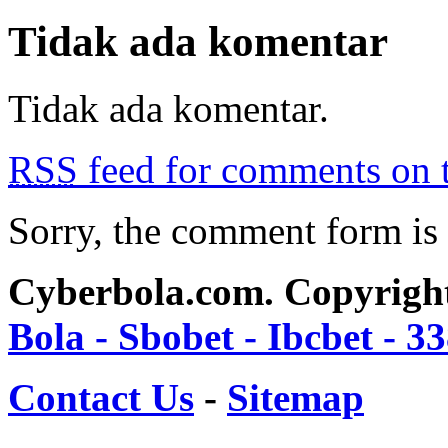
Tidak ada komentar
Tidak ada komentar.
RSS
feed for comments on t
Sorry, the comment form is c
Cyberbola.com. Copyrig
Bola - Sbobet - Ibcbet - 3
Contact Us
-
Sitemap