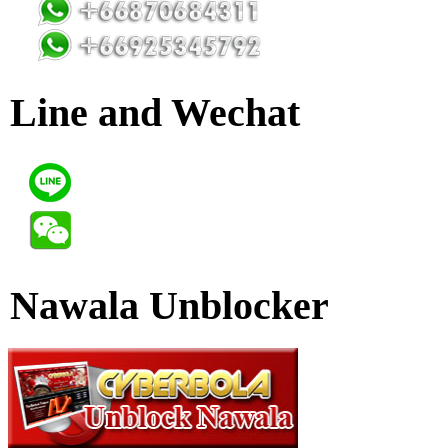
Line and Wechat
Nawala Unblocker