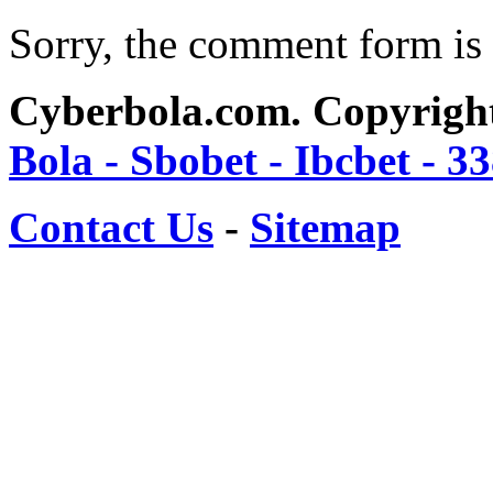
Sorry, the comment form is c
Cyberbola.com. Copyrig
Bola - Sbobet - Ibcbet - 3
Contact Us
-
Sitemap