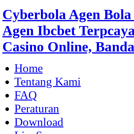
Cyberbola Agen Bola 
Agen Ibcbet Terpcaya
Casino Online, Banda
Home
Tentang Kami
FAQ
Peraturan
Download