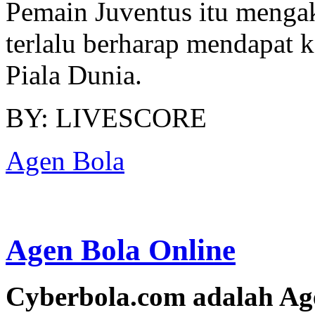
Pemain Juventus itu menga
terlalu berharap mendapat 
Piala Dunia.
BY: LIVESCORE
Agen Bola
Agen Bola Online
Cyberbola.com adalah Ag