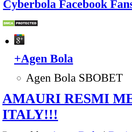
Cyberbola Facebook Fan
+Agen Bola
Agen Bola SBOBET
AMAURI RESMI M
ITALY!!!