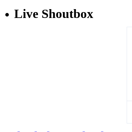
Live Shoutbox