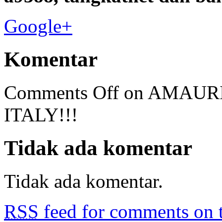
Google+
Komentar
Comments Off
on AMAUR
ITALY!!!
Tidak ada komentar
Tidak ada komentar.
RSS
feed for comments on t