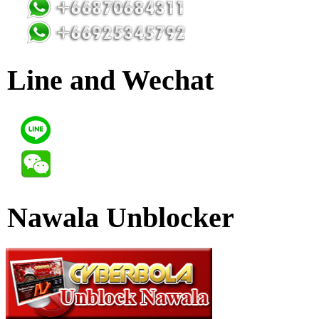
Line and Wechat
Nawala Unblocker