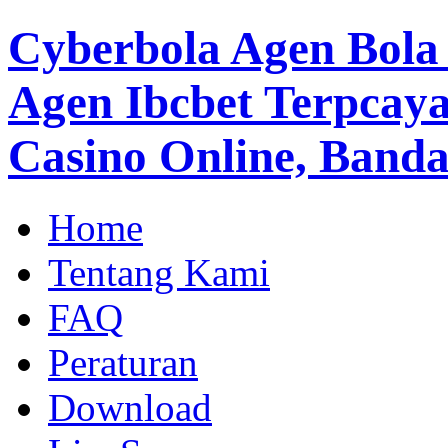
Cyberbola Agen Bola 
Agen Ibcbet Terpcaya
Casino Online, Banda
Home
Tentang Kami
FAQ
Peraturan
Download