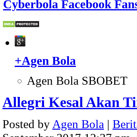
Cyberbola Facebook Fan
+Agen Bola
Agen Bola SBOBET
Allegri Kesal Akan T
Posted by
Agen Bola
|
Beri