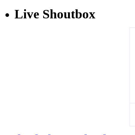
Live Shoutbox