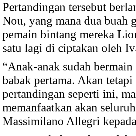
Pertandingan tersebut berl
Nou, yang mana dua buah go
pemain bintang mereka Lion
satu lagi di ciptakan oleh I
“Anak-anak sudah bermain 
babak pertama. Akan tetapi
pertandingan seperti ini, m
memanfaatkan akan seluruh
Massimilano Allegri kepa