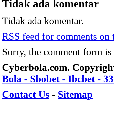
Tidak ada komentar
Tidak ada komentar.
RSS
feed for comments on t
Sorry, the comment form is c
Cyberbola.com. Copyrig
Bola - Sbobet - Ibcbet - 3
Contact Us
-
Sitemap