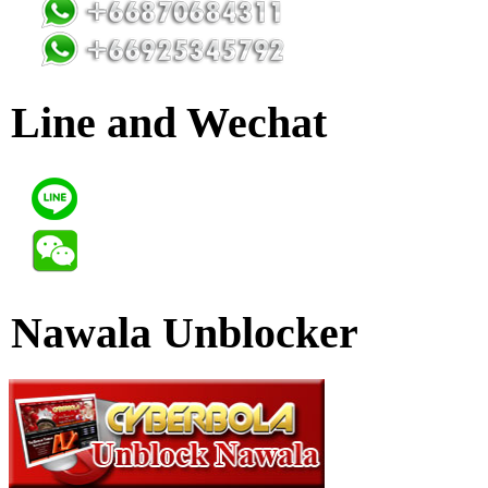
Line and Wechat
Nawala Unblocker