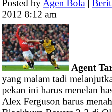
Posted by
Agen Bola
|
Beri
2012 8:12 am
Agent Ta
yang malam tadi melanjutka
pekan ini harus menelan ha
Alex Ferguson harus menaha