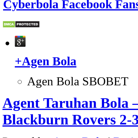
Cyberbola Facebook Fan
+Agen Bola
Agen Bola SBOBET
Agent Taruhan Bola 
Blackburn Rovers 2-