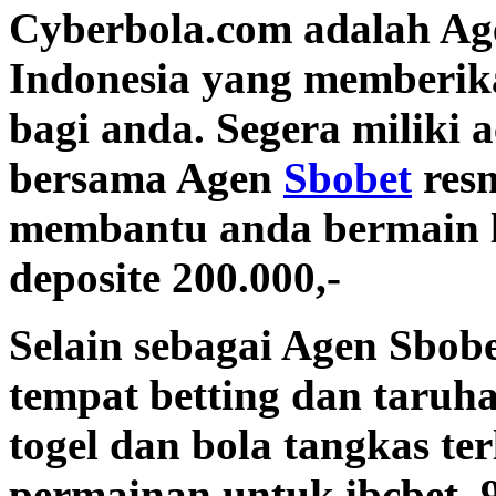
Cyberbola.com adalah Ag
Indonesia yang memberik
bagi anda. Segera miliki 
bersama Agen
Sbobet
resm
membantu anda bermain 
deposite 200.000,-
Selain sebagai Agen Sbob
tempat betting dan taruhan
togel dan bola tangkas te
permainan untuk ibcbet, 