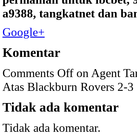
a9388, tangkatnet dan ban
Google+
Komentar
Comments Off
on Agent Ta
Atas Blackburn Rovers 2-3
Tidak ada komentar
Tidak ada komentar.