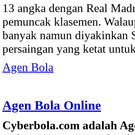
13 angka dengan Real Madri
pemuncak klasemen. Walaup
banyak namun diyakinkan 
persaingan yang ketat untuk
Agen Bola
Agen Bola Online
Cyberbola.com adalah Ag