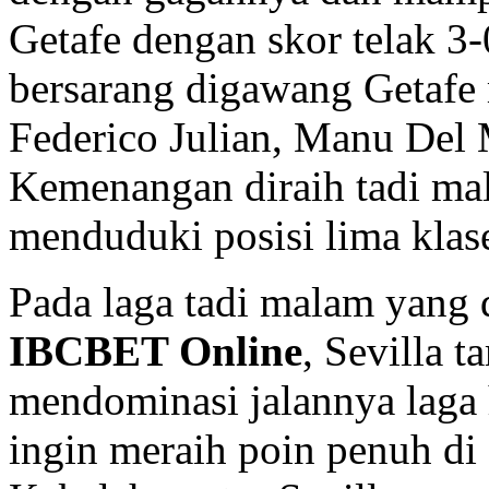
Getafe dengan skor telak 3-
bersarang digawang Getafe 
Federico Julian, Manu Del 
Kemenangan diraih tadi ma
menduduki posisi lima kla
Pada laga tadi malam yang 
IBCBET Online
, Sevilla 
mendominasi jalannya laga h
ingin meraih poin penuh di 