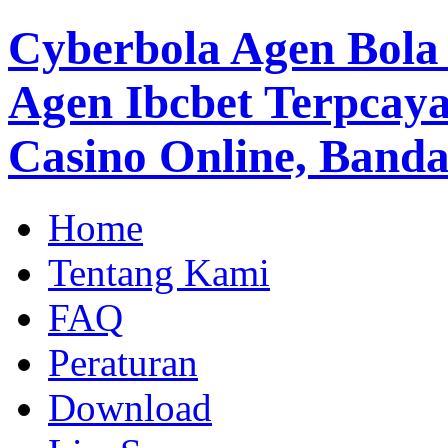
Cyberbola Agen Bola 
Agen Ibcbet Terpcaya
Casino Online, Banda
Home
Tentang Kami
FAQ
Peraturan
Download