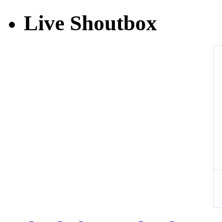
Live Shoutbox