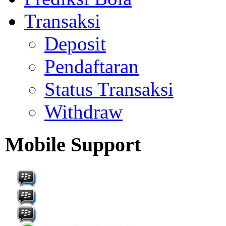
Transaksi
Deposit
Pendaftaran
Status Transaksi
Withdraw
Mobile Support