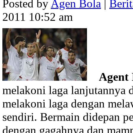
Posted by
Agen Bola
|
Beri
2011 10:52 am
Agent
melakoni laga lanjutannya 
melakoni laga dengan mela
sendiri. Bermain didepan pe
dengan gagahnya dan mam