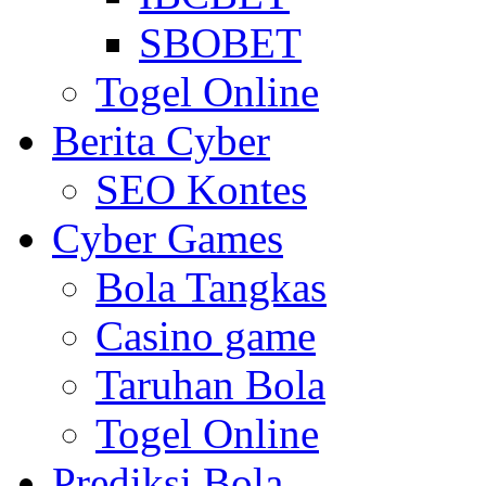
SBOBET
Togel Online
Berita Cyber
SEO Kontes
Cyber Games
Bola Tangkas
Casino game
Taruhan Bola
Togel Online
Prediksi Bola