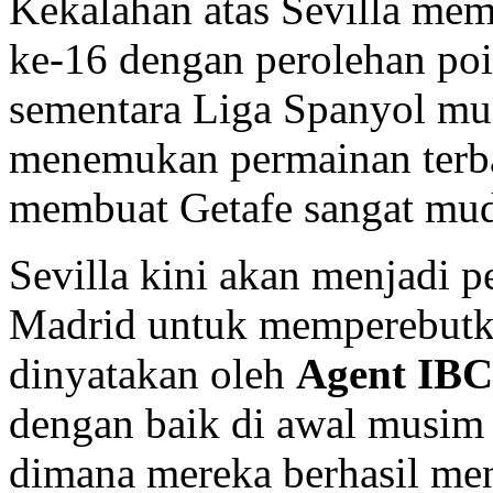
Kekalahan atas Sevilla memb
ke-16 dengan perolehan poi
sementara Liga Spanyol mu
menemukan permainan terba
membuat Getafe sangat muda
Sevilla kini akan menjadi p
Madrid untuk memperebutkan
dinyatakan oleh
Agent IB
dengan baik di awal musim
dimana mereka berhasil me