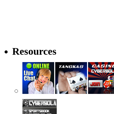
Resources