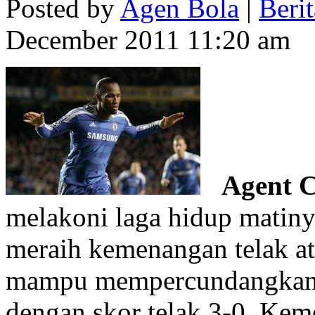
Posted by
Agen Bola
|
Beri
December 2011 11:20 am
Agent C
melakoni laga hidup matinya
meraih kemenangan telak at
mampu mempercundangkan V
dengan skor telak 3-0. Kem