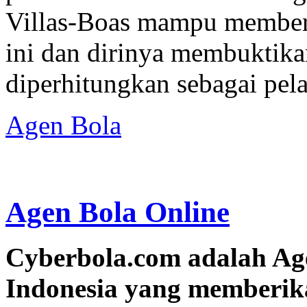
Villas-Boas mampu memberik
ini dan dirinya membuktika
diperhitungkan sebagai pela
Agen Bola
Agen Bola Online
Cyberbola.com adalah Ag
Indonesia yang memberik