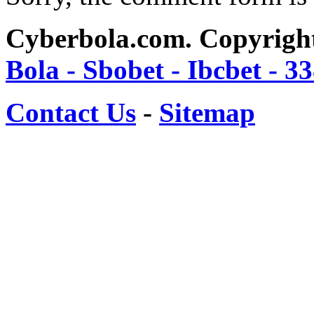
Cyberbola.com. Copyrig
Bola - Sbobet - Ibcbet - 3
Contact Us
-
Sitemap