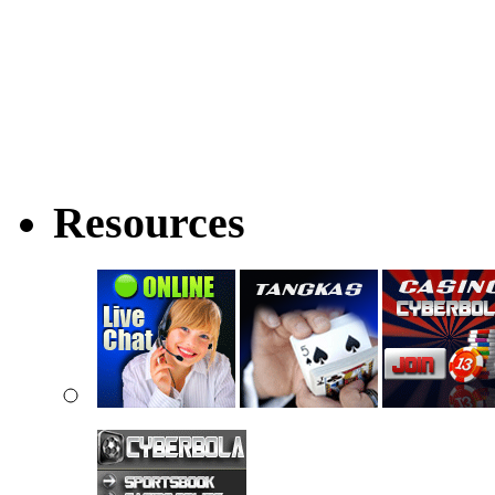
Resources