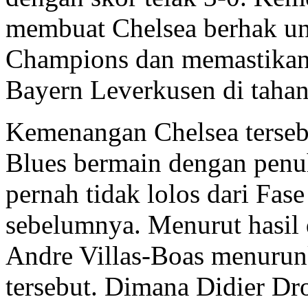
membuat Chelsea berhak un
Champions dan memastikan d
Bayern Leverkusen di taha
Kemenangan Chelsea tersebu
Blues bermain dengan penu
pernah tidak lolos dari Fa
sebelumnya. Menurut hasil
Andre Villas-Boas menurunk
tersebut. Dimana Didier 