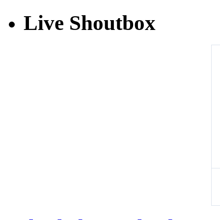
Live Shoutbox