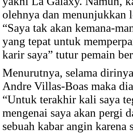
yakni La Galaxy. Namun, kab
olehnya dan menunjukkan l
“Saya tak akan kemana-mana
yang tepat untuk memperpa
karir saya” tutur pemain be
Menurutnya, selama diriny
Andre Villas-Boas maka dia 
“Untuk terakhir kali saya 
mengenai saya akan pergi d
sebuah kabar angin karena s