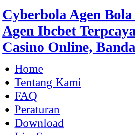
Cyberbola Agen Bola 
Agen Ibcbet Terpcaya
Casino Online, Banda
Home
Tentang Kami
FAQ
Peraturan
Download