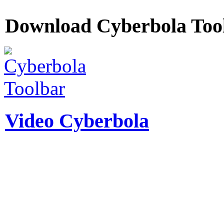
Download Cyberbola Too
Video Cyberbola