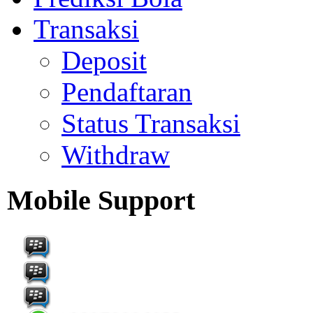
Transaksi
Deposit
Pendaftaran
Status Transaksi
Withdraw
Mobile Support