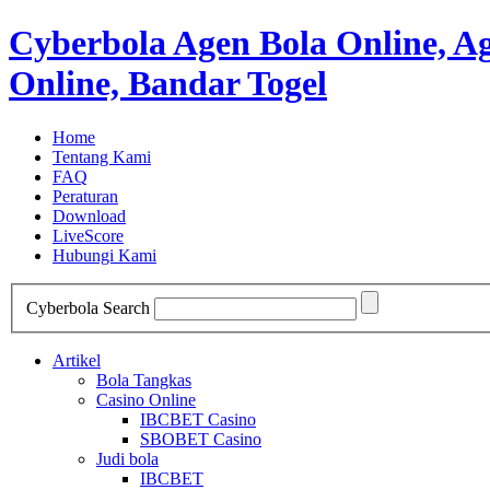
Cyberbola Agen Bola Online, Ag
Online, Bandar Togel
Home
Tentang Kami
FAQ
Peraturan
Download
LiveScore
Hubungi Kami
Cyberbola Search
Artikel
Bola Tangkas
Casino Online
IBCBET Casino
SBOBET Casino
Judi bola
IBCBET