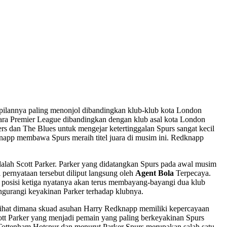
pilannya paling menonjol dibandingkan klub-klub kota London
ntara Premier League dibandingkan dengan klub asal kota London
ers dan The Blues untuk mengejar ketertinggalan Spurs sangat kecil
dknapp membawa Spurs meraih titel juara di musim ini. Redknapp
dalah Scott Parker. Parker yang didatangkan Spurs pada awal musim
 pernyataan tersebut diliput langsung oleh
Agent Bola
Terpecaya.
posisi ketiga nyatanya akan terus membayang-bayangi dua klub
ngurangi keyakinan Parker terhadap klubnya.
rlihat dimana skuad asuhan Harry Redknapp memiliki kepercayaan
Scott Parker yang menjadi pemain yang paling berkeyakinan Spurs
 Tottenham Hotspur dan menurut Parker Spurs merupakan salah satu