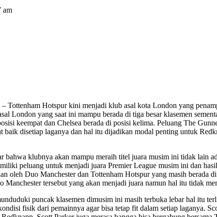
7 am
– Tottenham Hotspur kini menjadi klub asal kota London yang penam
b asal London yang saat ini mampu berada di tiga besar klasemen seme
 posisi keempat dan Chelsea berada di posisi kelima. Peluang The Gunn
t baik disetiap laganya dan hal itu dijadikan modal penting untuk Re
 bahwa klubnya akan mampu meraih titel juara musim ini tidak lain a
miliki peluang untuk menjadi juara Premier League musim ini dan hasil
kan oleh Duo Manchester dan Tottenham Hotspur yang masih berada di 
 Manchester tersebut yang akan menjadi juara namun hal itu tidak me
nduduki puncak klasemen dimusim ini masih terbuka lebar hal itu te
ndisi fisik dari pemainnya agar bisa tetap fit dalam setiap laganya. 
ry Redknapp. Scott Parker juga merasa bangga bisa bergabung bersama