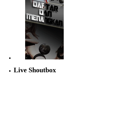
Live Shoutbox