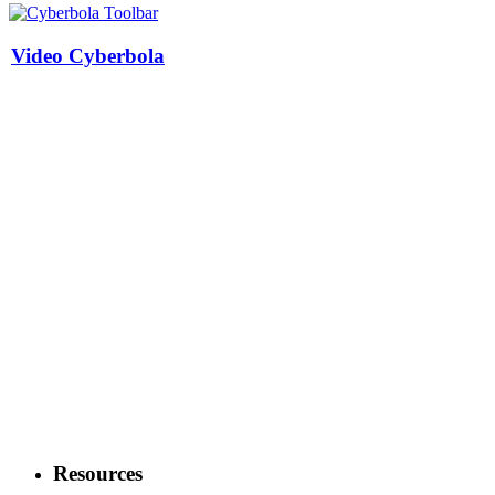
Video Cyberbola
Resources