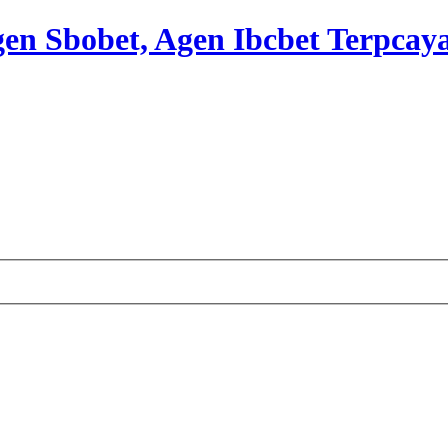
en Sbobet, Agen Ibcbet Terpcaya