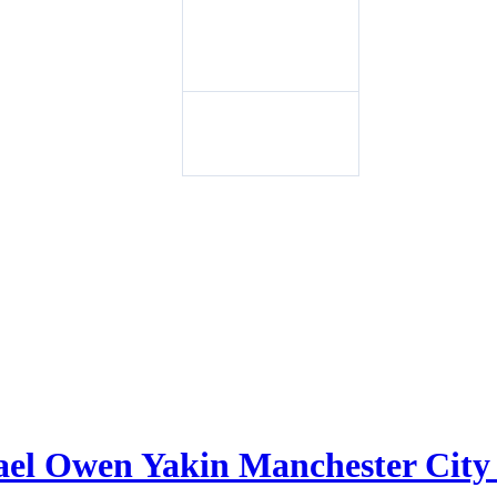
l Owen Yakin Manchester City 