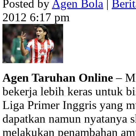
Posted by
Agen Bola
|
Beri
2012 6:17 pm
Agen Taruhan Online
– Ma
bekerja lebih keras untuk b
Liga Primer Inggris yang m
dapatkan namun nyatanya s
melakukan penambahan amu