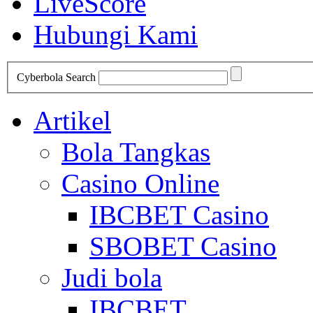
LiveScore
Hubungi Kami
Cyberbola Search
Artikel
Bola Tangkas
Casino Online
IBCBET Casino
SBOBET Casino
Judi bola
IBCBET