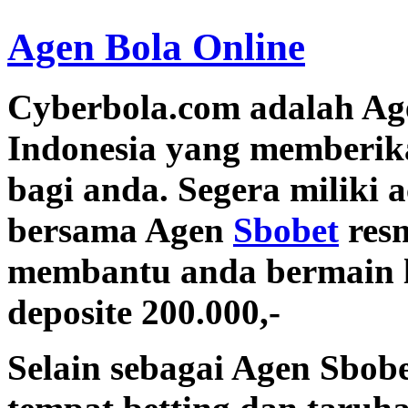
Agen Bola Online
Cyberbola.com adalah Ag
Indonesia yang memberik
bagi anda. Segera miliki 
bersama Agen
Sbobet
resm
membantu anda bermain 
deposite 200.000,-
Selain sebagai Agen Sbob