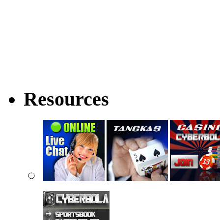
Resources