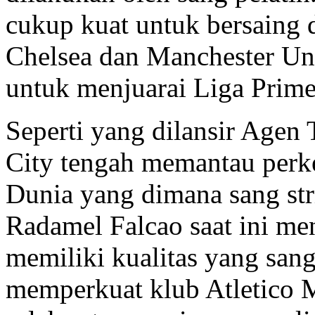
cukup kuat untuk bersaing d
Chelsea dan Manchester Unit
untuk menjuarai Liga Prime
Seperti yang dilansir Agen 
City tengah memantau perke
Dunia yang dimana sang st
Radamel Falcao saat ini me
memiliki kualitas yang sang
memperkuat klub Atletico M