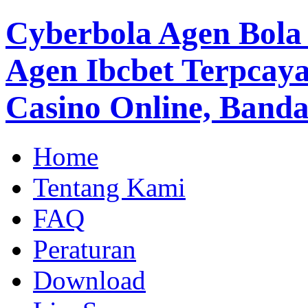
Cyberbola Agen Bola 
Agen Ibcbet Terpcaya
Casino Online, Banda
Home
Tentang Kami
FAQ
Peraturan
Download