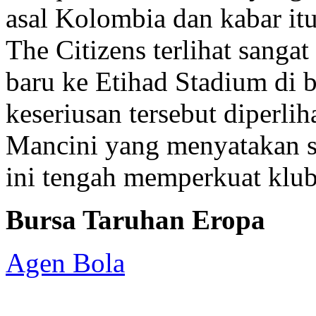
asal Kolombia dan kabar it
The Citizens terlihat sang
baru ke Etihad Stadium di 
keseriusan tersebut diperli
Mancini yang menyatakan sa
ini tengah memperkuat klub
Bursa Taruhan Eropa
Agen Bola