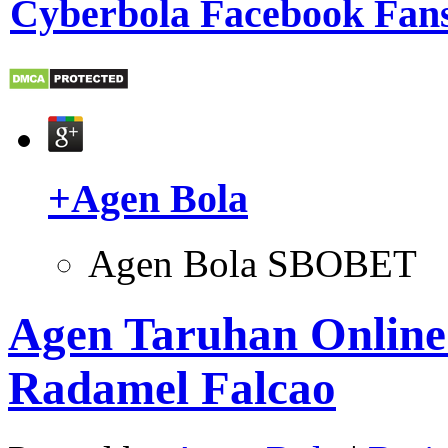
Cyberbola Facebook Fan
+Agen Bola
Agen Bola SBOBET
Agen Taruhan Online
Radamel Falcao