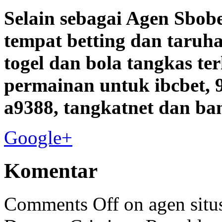
Selain sebagai Agen Sbob
tempat betting dan taruhan
togel dan bola tangkas te
permainan untuk ibcbet, 
a9388, tangkatnet dan ban
Google+
Komentar
Comments Off
on agen situ