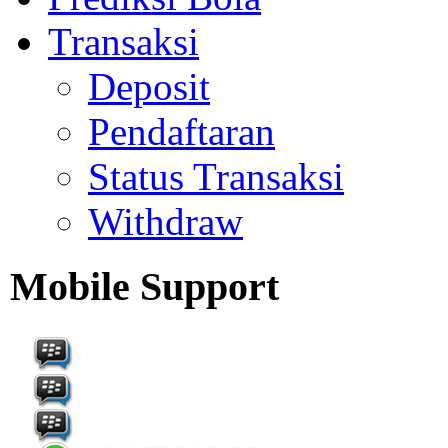
Transaksi
Deposit
Pendaftaran
Status Transaksi
Withdraw
Mobile Support