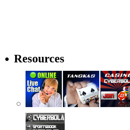
Resources