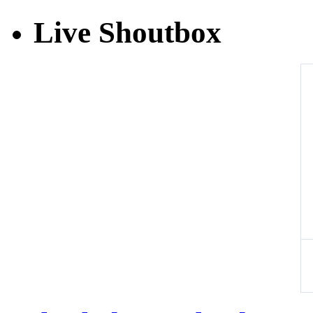
Live Shoutbox