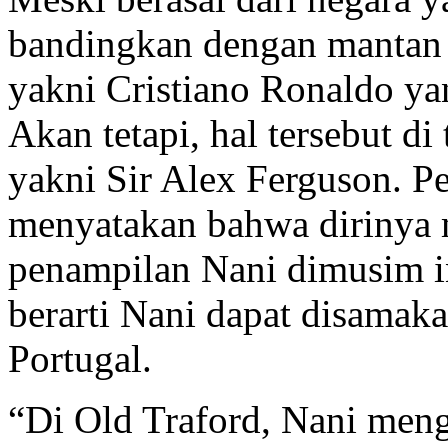
bandingkan dengan mantan 
yakni Cristiano Ronaldo yan
Akan tetapi, hal tersebut di
yakni Sir Alex Ferguson. Pe
menyatakan bahwa dirinya
penampilan Nani dimusim i
berarti Nani dapat disamak
Portugal.
“Di Old Traford, Nani men