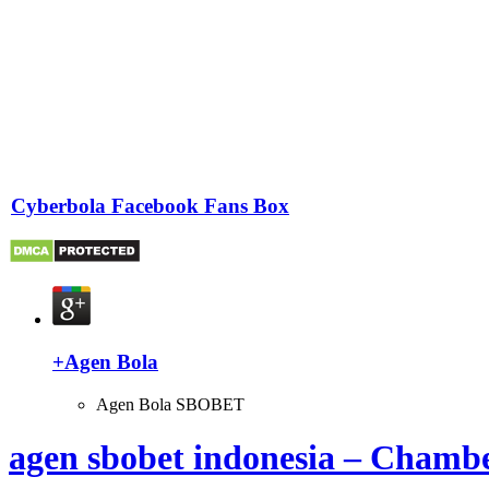
Cyberbola Facebook Fans Box
+Agen Bola
Agen Bola SBOBET
agen sbobet indonesia – Chamb