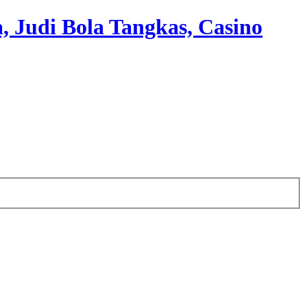
, Judi Bola Tangkas, Casino