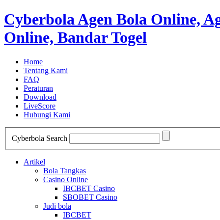
Cyberbola Agen Bola Online, Ag
Online, Bandar Togel
Home
Tentang Kami
FAQ
Peraturan
Download
LiveScore
Hubungi Kami
Cyberbola Search
Artikel
Bola Tangkas
Casino Online
IBCBET Casino
SBOBET Casino
Judi bola
IBCBET