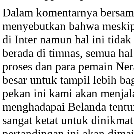
Dalam komentarnya bersam
menyebutkan bahwa meskipu
di Inter namun hal ini tid
berada di timnas, semua ha
proses dan para pemain Ne
besar untuk tampil lebih ba
pekan ini kami akan menjal
menghadapai Belanda tentu
sangat ketat untuk dinikmati
pertandingan ini akan dima