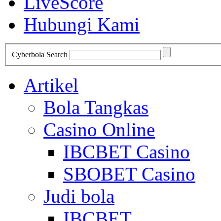
LiveScore
Hubungi Kami
Cyberbola Search
Artikel
Bola Tangkas
Casino Online
IBCBET Casino
SBOBET Casino
Judi bola
IBCBET