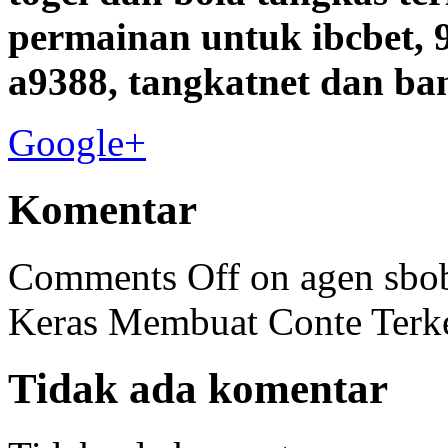
permainan untuk ibcbet, 
a9388, tangkatnet dan ban
Google+
Komentar
Comments Off
on agen sbo
Keras Membuat Conte Terk
Tidak ada komentar