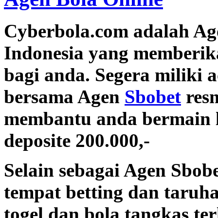
Cyberbola.com adalah Ag
Indonesia yang memberik
bagi anda. Segera miliki 
bersama Agen
Sbobet
resm
membantu anda bermain 
deposite 200.000,-
Selain sebagai Agen Sbob
tempat betting dan taruhan
togel dan bola tangkas te