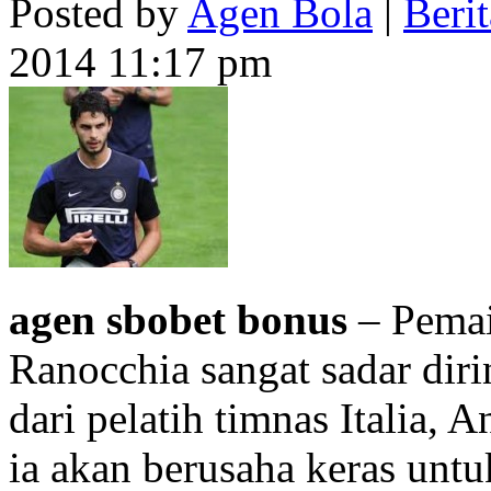
Posted by
Agen Bola
|
Beri
2014 11:17 pm
agen sbobet bonus
– Pemai
Ranocchia sangat sadar diri
dari pelatih timnas Italia, 
ia akan berusaha keras un