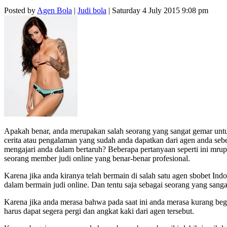
Posted by
Agen Bola
|
Judi bola
| Saturday 4 July 2015 9:08 pm
Apakah benar, anda merupakan salah seorang yang sangat gemar untuk
cerita atau pengalaman yang sudah anda dapatkan dari agen anda 
mengajari anda dalam bertaruh? Beberapa pertanyaan seperti ini mr
seorang member judi online yang benar-benar profesional.
Karena jika anda kiranya telah bermain di salah satu agen sbobet In
dalam bermain judi online. Dan tentu saja sebagai seorang yang sangat
Karena jika anda merasa bahwa pada saat ini anda merasa kurang beg
harus dapat segera pergi dan angkat kaki dari agen tersebut.