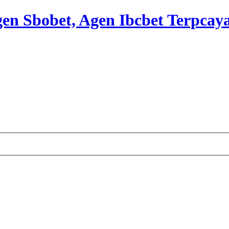
en Sbobet, Agen Ibcbet Terpcaya