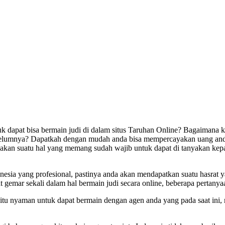
 dapat bisa bermain judi di dalam situs Taruhan Online? Bagaimana ka
sebelumnya? Dapatkah dengan mudah anda bisa mempercayakan uang an
upakan suatu hal yang memang sudah wajib untuk dapat di tanyakan kep
donesia yang profesional, pastinya anda akan mendapatkan suatu hasra
 gemar sekali dalam hal bermain judi secara online, beberapa pertanyaa
itu nyaman untuk dapat bermain dengan agen anda yang pada saat ini, 