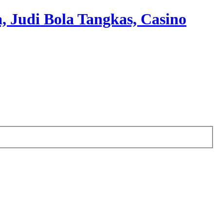
, Judi Bola Tangkas, Casino