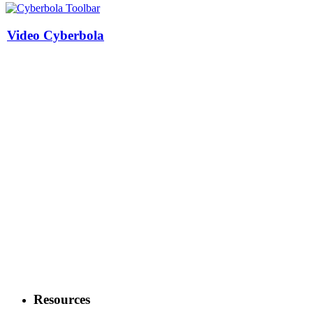
Video Cyberbola
Resources