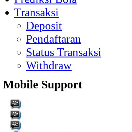
Transaksi
Deposit
Pendaftaran
Status Transaksi
Withdraw
Mobile Support