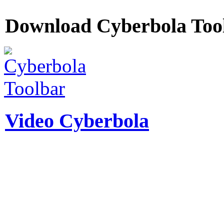
Download Cyberbola Too
Video Cyberbola