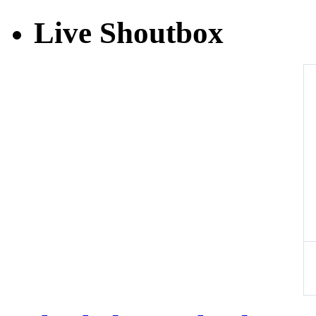
Live Shoutbox