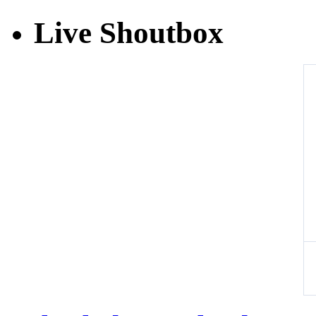
Live Shoutbox