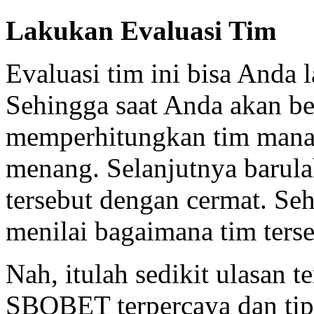
Lakukan Evaluasi Tim
Evaluasi tim ini bisa Anda 
Sehingga saat Anda akan be
memperhitungkan tim mana 
menang. Selanjutnya barula
tersebut dengan cermat. Se
menilai bagaimana tim terse
Nah, itulah sedikit ulasan 
SBOBET terpercaya dan tip