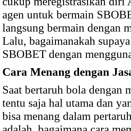
cukup meregistrasikan dir
agen untuk bermain SBOBET
langsung bermain dengan m
Lalu, bagaimanakah supaya
SBOBET dengan mengguna
Cara Menang dengan Jas
Saat bertaruh bola dengan
tentu saja hal utama dan y
bisa menang dalam pertaruh
adalah, bagaimana cara me