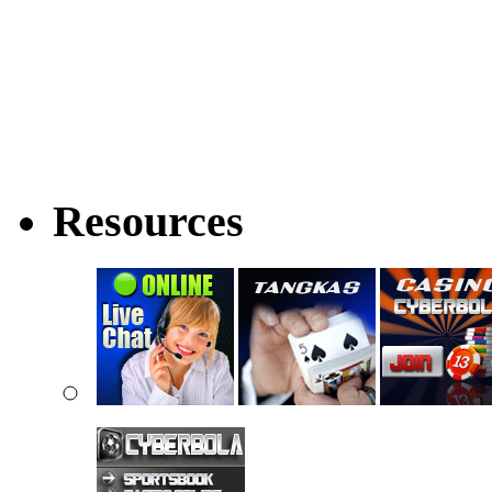
Resources