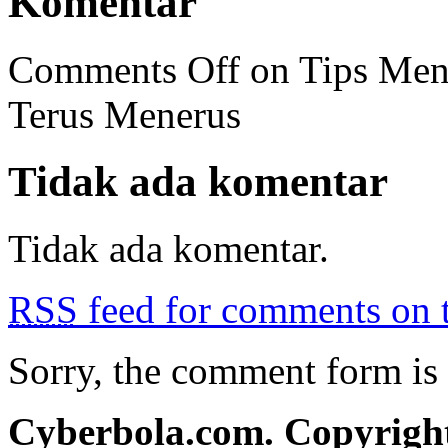
Komentar
Comments Off
on Tips Men
Terus Menerus
Tidak ada komentar
Tidak ada komentar.
RSS
feed for comments on t
Sorry, the comment form is c
Cyberbola.com. Copyrig