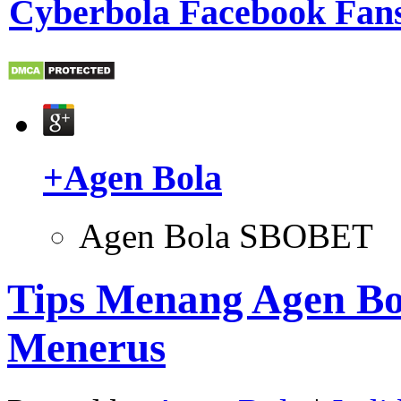
Cyberbola Facebook Fan
+Agen Bola
Agen Bola SBOBET
Tips Menang Agen Bo
Menerus