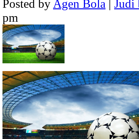
Posted by
Agen Bola
|
Judi 
pm