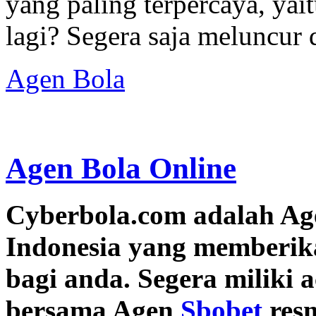
yang paling terpercaya, yait
lagi? Segera saja meluncur
Agen Bola
Agen Bola Online
Cyberbola.com adalah Ag
Indonesia yang memberik
bagi anda. Segera miliki 
bersama Agen
Sbobet
resm