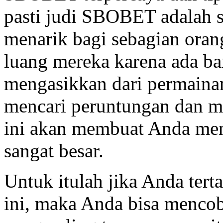
pasti judi SBOBET adalah s
menarik bagi sebagian ora
luang mereka karena ada b
mengasikkan dari permainan
mencari peruntungan dan ma
ini akan membuat Anda me
sangat besar.
Untuk itulah jika Anda te
ini, maka Anda bisa menco