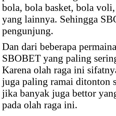
bola, bola basket, bola vol
yang lainnya. Sehingga SBO
pengunjung.
Dan dari beberapa permaina
SBOBET yang paling sering 
Karena olah raga ini sifatn
juga paling ramai ditonton
jika banyak juga bettor yang
pada olah raga ini.