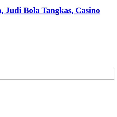
, Judi Bola Tangkas, Casino