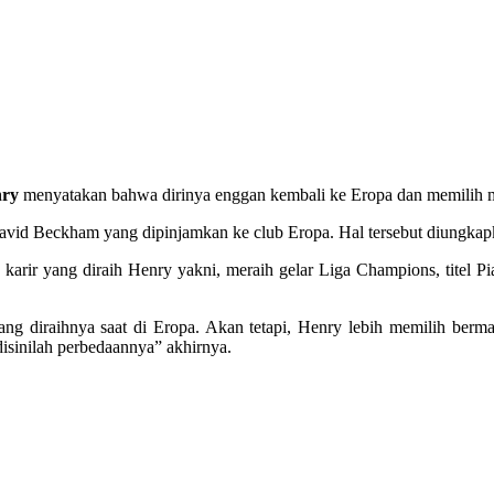
nry
menyatakan bahwa dirinya enggan kembali ke Eropa dan memilih 
avid Beckham yang dipinjamkan ke club Eropa. Hal tersebut diungkapk
arir yang diraih Henry yakni, meraih gelar Liga Champions, titel Pi
 diraihnya saat di Eropa. Akan tetapi, Henry lebih memilih bermai
isinilah perbedaannya” akhirnya.