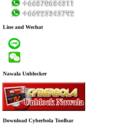
Line and Wechat
Nawala Unblocker
Download Cyberbola Toolbar