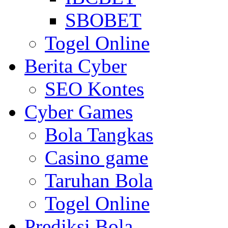
SBOBET
Togel Online
Berita Cyber
SEO Kontes
Cyber Games
Bola Tangkas
Casino game
Taruhan Bola
Togel Online
Prediksi Bola