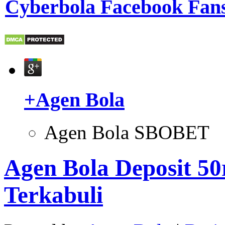
Cyberbola Facebook Fan
+Agen Bola
Agen Bola SBOBET
Agen Bola Deposit 50
Terkabuli