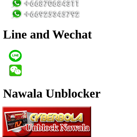
Line and Wechat
Nawala Unblocker