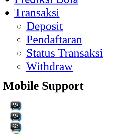
Transaksi
Deposit
Pendaftaran
Status Transaksi
Withdraw
Mobile Support