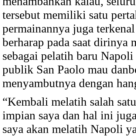
menambahkan kalau, seluruh
tersebut memiliki satu pert
permainannya juga terkenal
berharap pada saat dirinya
sebagai pelatih baru Napol
publik San Paolo mau danb
menyambutnya dengan hang
“Kembali melatih salah satu
impian saya dan hal ini ju
saya akan melatih Napoli ya