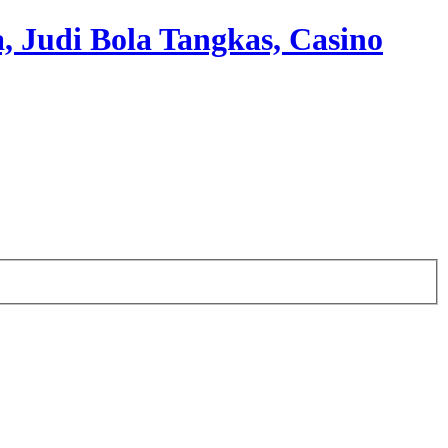
, Judi Bola Tangkas, Casino