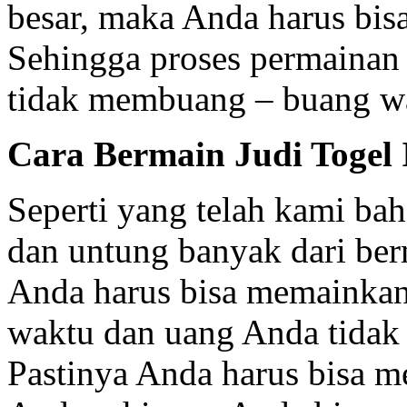
besar, maka Anda harus bisa
Sehingga proses permainan
tidak membuang – buang w
Cara Bermain Judi Togel I
Seperti yang telah kami bah
dan untung banyak dari berm
Anda harus bisa memainkann
waktu dan uang Anda tidak t
Pastinya Anda harus bisa 