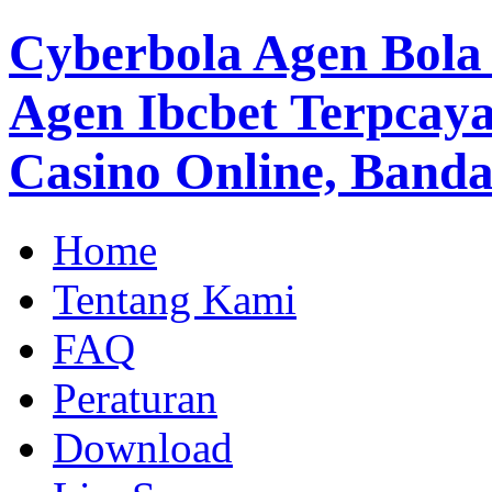
Cyberbola Agen Bola 
Agen Ibcbet Terpcaya
Casino Online, Banda
Home
Tentang Kami
FAQ
Peraturan
Download