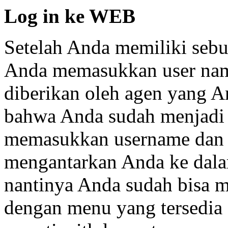
Log in ke WEB
Setelah Anda memiliki sebu
Anda memasukkan user nam
diberikan oleh agen yang An
bahwa Anda sudah menjadi
memasukkan username dan p
mengantarkan Anda ke dal
nantinya Anda sudah bisa m
dengan menu yang tersedia d