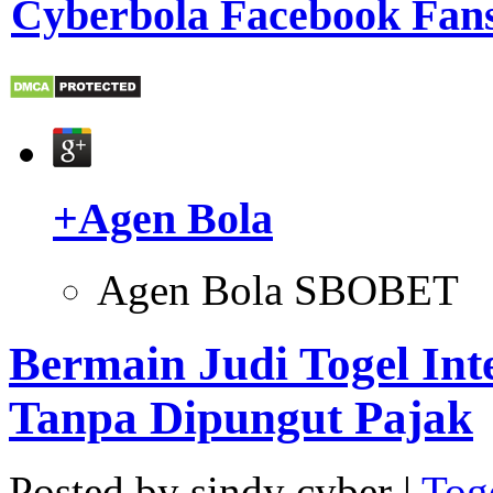
Cyberbola Facebook Fan
+Agen Bola
Agen Bola SBOBET
Bermain Judi Togel In
Tanpa Dipungut Pajak
Posted by sindy cyber |
Tog