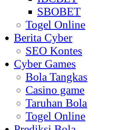
SBOBET
Togel Online
Berita Cyber
SEO Kontes
Cyber Games
Bola Tangkas
Casino game
Taruhan Bola
Togel Online
Prediksi Bola