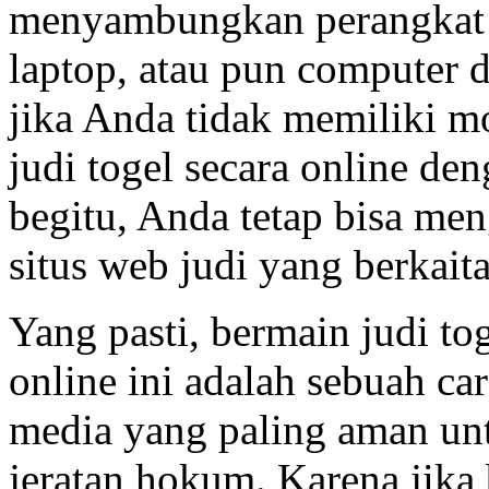
menyambungkan perangkat A
laptop, atau pun computer d
jika Anda tidak memiliki 
judi togel secara online de
begitu, Anda tetap bisa men
situs web judi yang berkait
Yang pasti, bermain judi to
online ini adalah sebuah ca
media yang paling aman unt
jeratan hokum. Karena jika