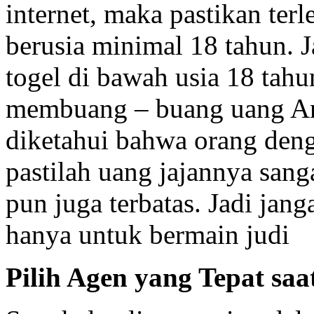
internet, maka pastikan ter
berusia minimal 18 tahun.
togel di bawah usia 18 tahu
membuang – buang uang Anda
diketahui bahwa orang deng
pastilah uang jajannya sang
pun juga terbatas. Jadi jan
hanya untuk bermain judi
Pilih Agen yang Tepat saa