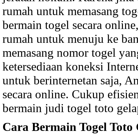
rumah untuk memasang togel
bermain togel secara online,
rumah untuk menuju ke band
memasang nomor togel yan
ketersediaan koneksi Intern
untuk berinternetan saja, A
secara online. Cukup efisie
bermain judi togel toto gela
Cara Bermain Togel Toto