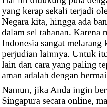
yang kerap sekali terjadi ol
Negara kita, hingga ada ba
dalam sel tahanan. Karena
Indonesia sangat melarang k
perjudian lainnya. Untuk itu
lain dan cara yang paling 
aman adalah dengan bermain 
Namun, jika Anda ingin berm
Singapura secara online, ma