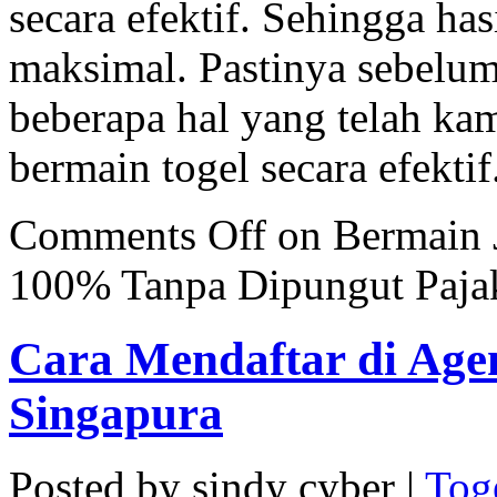
secara efektif. Sehingga ha
maksimal. Pastinya sebelum
beberapa hal yang telah kam
bermain togel secara efektif
Comments Off
on Bermain J
100% Tanpa Dipungut Paja
Cara Mendaftar di Agen
Singapura
Posted by sindy cyber |
Tog