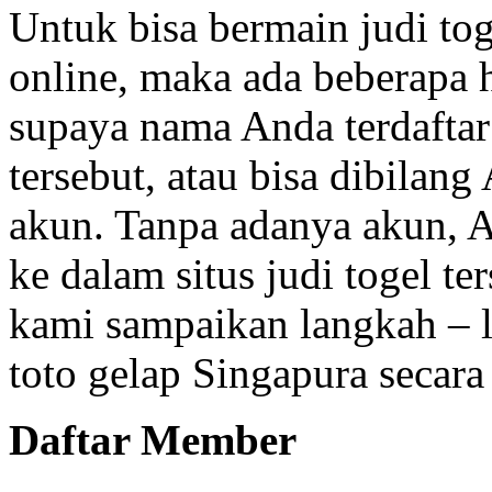
Untuk bisa bermain judi tog
online, maka ada beberapa 
supaya nama Anda terdaftar 
tersebut, atau bisa dibilan
akun. Tanpa adanya akun, A
ke dalam situs judi togel te
kami sampaikan langkah – l
toto gelap Singapura secara 
Daftar Member