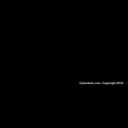
Cyberbola.com. Copyright 2010 