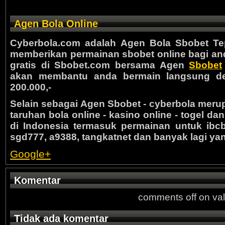
Agen Bola Online
Cyberbola.com adalah Agen Bola Sbobet Te
memberikan permainan sbobet online bagi and
gratis di Sbobet.com bersama Agen
Sbobet
akan membantu anda bermain langsung de
200.000,-
Selain sebagai Agen Sbobet - cyberbola meru
taruhan bola online - kasino online - togel da
di Indonesia termasuk permainan untuk ibcb
sgd777, a9388, tangkatnet dan banyak lagi yan
Google+
Komentar
comments off
on vale
Tidak ada komentar