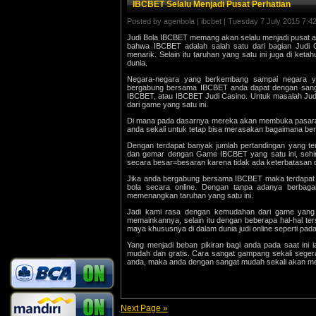
IBCBET Selalu Menjadi Pusat Perhatian
Posted by agenbola |
ibcbet
| Tuesday 7 July 2015 7:4
Judi Bola IBCBET memang akan selalu menjadi pusat atau
bahwa IBCBET adalah salah satu dari bagian Judi 
menarik. Selain itu taruhan yang satu ini juga di keta
dunia.
Negara-negara yang berkembang sampai negara ya
bergabung bersama IBCBET anda dapat dengan sangat
IBCBET, atau IBCBET Judi Casino. Untuk masalah Judi B
dari game yang satu ini.
Di mana pada dasarnya mereka akan membuka pasaran da
anda sekali untuk tetap bisa merasakan bagaimana ber
Dengan terdapat banyak jumlah pertandingan yang te
dan gemar dengan Game IBCBET yang satu ini, sehi
secara besar=besaran karena tidak ada keterbatasan
Jika anda bergabung bersama IBCBET maka terdapat 
bola secara online. Dengan tanpa adanya berba
memenangkan taruhan yang satu ini.
Jadi kami rasa dengan kemudahan dari game yang
memainkannya, selain itu dengan beberapa hal-hal te
maya khususnya di dalam dunia judi online seperti pada 
Yang menjadi beban pikiran bagi anda pada saat ini 
mudah dan gratis. Cara sangat gampang sekali sege
anda, maka anda dengan sangat mudah sekali akan me
Next Page »