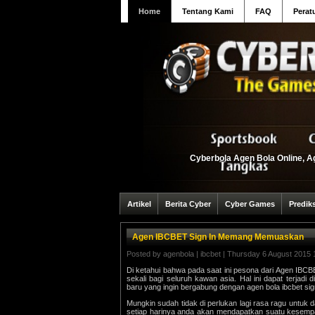
Home
Tentang Kami
FAQ
Perat
Cyberbola Agen Bola Online, Ag
Artikel
Berita Cyber
Cyber Games
Predik
Agen IBCBET Sign In Memang Memuaskan
Posted by agenbola |
ibcbet
| Thursday 6 August 2015 
Di ketahui bahwa pada saat ini pesona dari Agen IBCBE
sekali bagi seluruh kawan asia. Hal ini dapat terja
baru yang ingin bergabung dengan agen bola ibcbet sign 
Mungkin sudah tidak di perlukan lagi rasa ragu untuk 
setiap harinya anda akan mendapatkan suatu kesempa