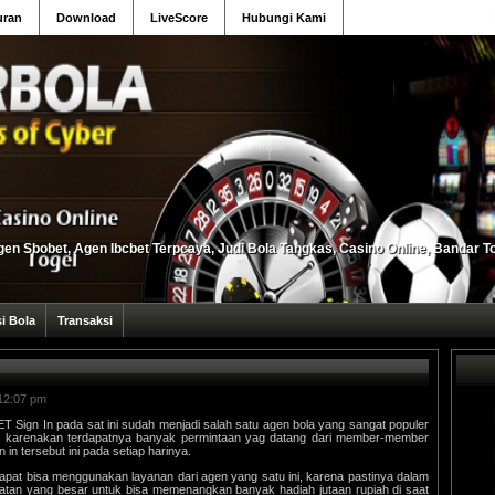
Cyber
uran
Download
LiveScore
Hubungi Kami
en Sbobet, Agen Ibcbet Terpcaya, Judi Bola Tangkas, Casino Online, Bandar T
si Bola
Transaksi
12:07 pm
T Sign In pada sat ini sudah menjadi salah satu agen bola yang sangat populer
di di karenakan terdapatnya banyak permintaan yag datang dari member-member
in tersebut ini pada setiap harinya.
dapat bisa menggunakan layanan dari agen yang satu ini, karena pastinya dalam
tan yang besar untuk bisa memenangkan banyak hadiah jutaan rupiah di saat