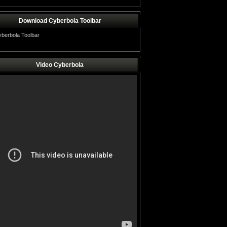
Download Cyberbola Toolbar
Video Cyberbola