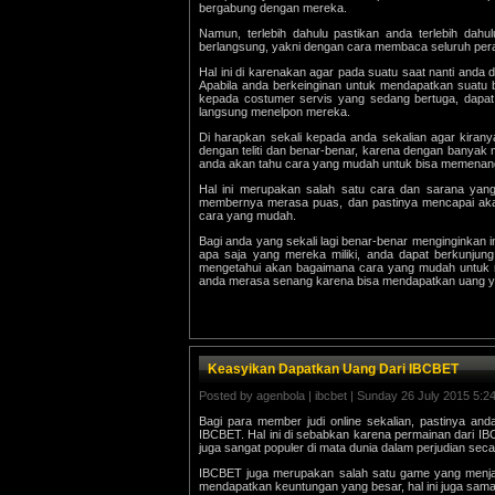
bergabung dengan mereka.
Namun, terlebih dahulu pastikan anda terlebih dah
berlangsung, yakni dengan cara membaca seluruh perat
Hal ini di karenakan agar pada suatu saat nanti anda
Apabila anda berkeinginan untuk mendapatkan suatu b
kepada costumer servis yang sedang bertuga, dapat 
langsung menelpon mereka.
Di harapkan sekali kepada anda sekalian agar kiran
dengan teliti dan benar-benar, karena dengan banyak
anda akan tahu cara yang mudah untuk bisa memenangk
Hal ini merupakan salah satu cara dan sarana yang
membernya merasa puas, dan pastinya mencapai aka
cara yang mudah.
Bagi anda yang sekali lagi benar-benar menginginkan inf
apa saja yang mereka miliki, anda dapat berkunju
mengetahui akan bagaimana cara yang mudah untuk 
anda merasa senang karena bisa mendapatkan uang ya
Keasyikan Dapatkan Uang Dari IBCBET
Posted by agenbola |
ibcbet
| Sunday 26 July 2015 5:2
Bagi para member judi online sekalian, pastinya a
IBCBET. Hal ini di sebabkan karena permainan dari I
juga sangat populer di mata dunia dalam perjudian seca
IBCBET juga merupakan salah satu game yang menjad
mendapatkan keuntungan yang besar, hal ini juga sama