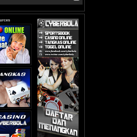
urces