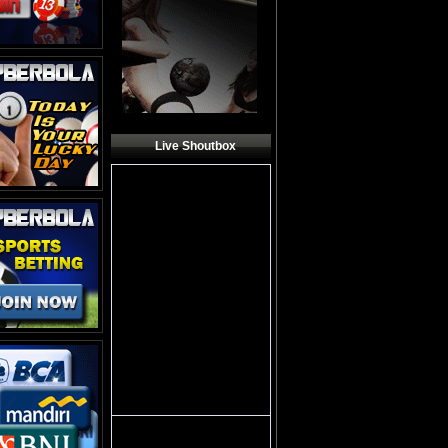
Live Shoutbox