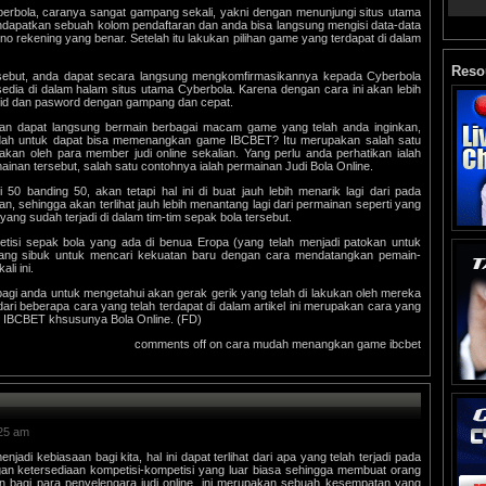
berbola, caranya sangat gampang sekali, yakni dengan menunjungi situs utama
apatkan sebuah kolom pendaftaran dan anda bisa langsung mengisi data-data
no rekening yang benar. Setelah itu lakukan pilihan game yang terdapat di dalam
Reso
ersebut, anda dapat secara langsung mengkomfirmasikannya kepada Cyberbola
sedia di dalam halam situs utama Cyberbola. Karena dengan cara ini akan lebih
id dan pasword dengan gampang dan cepat.
an dapat langsung bermain berbagai macam game yang telah anda inginkan,
dah untuk dapat bisa memenangkan game IBCBET? Itu merupakan salah satu
kan oleh para member judi online sekalian. Yang perlu anda perhatikan ialah
an tersebut, salah satu contohnya ialah permainan Judi Bola Online.
50 banding 50, akan tetapi hal ini di buat jauh lebih menarik lagi dari pada
ehingga akan terlihat jauh lebih menantang lagi dari permainan seperti yang
yang sudah terjadi di dalam tim-tim sepak bola tersebut.
petisi sepak bola yang ada di benua Eropa (yang telah menjadi patokan untuk
sedang sibuk untuk mencari kekuatan baru dengan cara mendatangkan pemain-
li ini.
bagi anda untuk mengetahui akan gerak gerik yang telah di lakukan oleh mereka
ri beberapa cara yang telah terdapat di dalam artikel ini merupakan cara yang
 IBCBET khsusunya Bola Online. (FD)
comments off
on cara mudah menangkan game ibcbet
:25 am
adi kebiasaan bagi kita, hal ini dapat terlihat dari apa yang telah terjadi pada
gan ketersediaan kompetisi-kompetisi yang luar biasa sehingga membuat orang
n bagi para penyelengara judi online, ini merupakan sebuah kesempatan yang