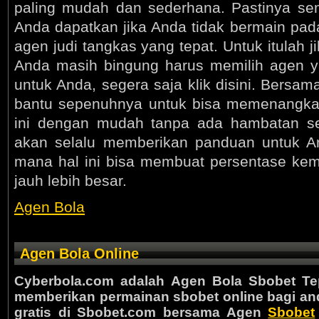
paling mudah dan sederhana. Pastinya sem
Anda dapatkan jika Anda tidak bermain pad
agen judi tangkas yang tepat. Untuk itulah j
Anda masih bingung harus memilih agen y
untuk Anda, segera saja klik disini. Bersa
bantu sepenuhnya untuk bisa memenangka
ini dengan mudah tanpa ada hambatan se
akan selalu memberikan panduan untuk An
mana hal ini bisa membuat persentase ke
jauh lebih besar.
Agen Bola
Agen Bola Online
Cyberbola.com adalah Agen Bola Sbobet Te
memberikan permainan sbobet online bagi and
gratis di Sbobet.com bersama Agen
Sbobet