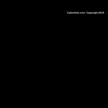
Cyberbola.com. Copyright 2010 