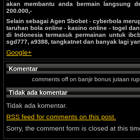
akan membantu anda bermain langsung de
200.000,-
Selain sebagai Agen Sbobet - cyberbola meru
taruhan bola online - kasino online - togel da
di Indonesia termasuk permainan untuk ibcb
sgd777, a9388, tangkatnet dan banyak lagi yan
Google+
Komentar
comments off
on banjir bonus jutaan rup
Tidak ada komentar
Tidak ada komentar.
RSS
feed for comments on this post.
Sorry, the comment form is closed at this tim