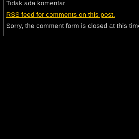
Tidak ada komentar.
RSS
feed for comments on this post.
Sorry, the comment form is closed at this tim