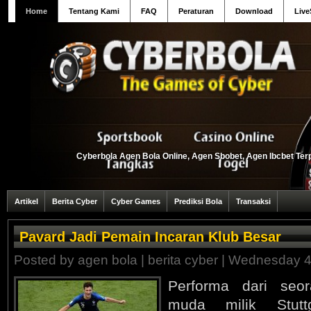
Home
Tentang Kami
FAQ
Peraturan
Download
Live
Cyberbola Agen Bola Online, Agen Sbobet, Agen Ibcbet Terp
Artikel
Berita Cyber
Cyber Games
Prediksi Bola
Transaksi
Pavard Jadi Pemain Incaran Klub Besar
Posted by
agen bola
|
berita cyber
| Wednesday 4
Performa dari seo
muda milik Stutt