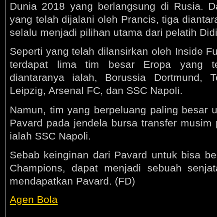
Dunia 2018 yang berlangsung di Rusia. D
yang telah dijalani oleh Prancis, tiga diant
selalu menjadi pilihan utama dari pelatih D
Seperti yang telah dilansirkan oleh Inside Fu
terdapat lima tim besar Eropa yang te
diantaranya ialah, Borussia Dortmund, 
Leipzig, Arsenal FC, dan SSC Napoli.
Namun, tim yang berpeluang paling besar 
Pavard pada jendela bursa transfer musi
ialah SSC Napoli.
Sebab keinginan dari Pavard untuk bisa be
Champions, dapat menjadi sebuah senja
mendapatkan Pavard. (FD)
Agen Bola