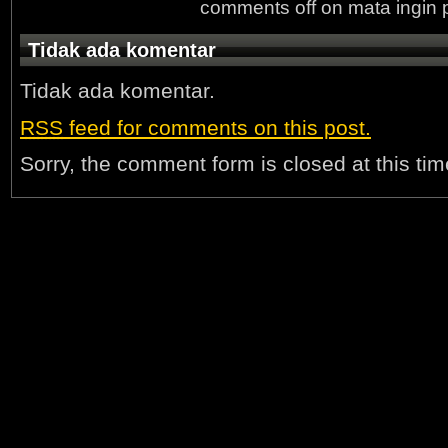
comments off
on mata ingin 
Tidak ada komentar
Tidak ada komentar.
RSS
feed for comments on this post.
Sorry, the comment form is closed at this tim