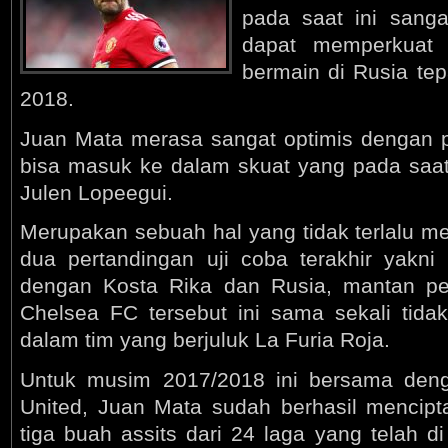
pada saat ini sanga
dapat memperkuat 
bermain di Rusia te
2018.
Juan Mata merasa sangat optimis dengan 
bisa masuk ke dalam skuat yang pada saat i
Julen Lopeegui.
Merupakan sebuah hal yang tidak terlalu m
dua pertandingan uji coba terakhir yakn
dengan Kosta Rika dan Rusia, mantan p
Chelsea FC tersebut ini sama sekali tida
dalam tim yang berjuluk La Furia Roja.
Untuk musim 2017/2018 ini bersama den
United, Juan Mata sudah berhasil mencipt
tiga buah assits dari 24 laga yang telah d