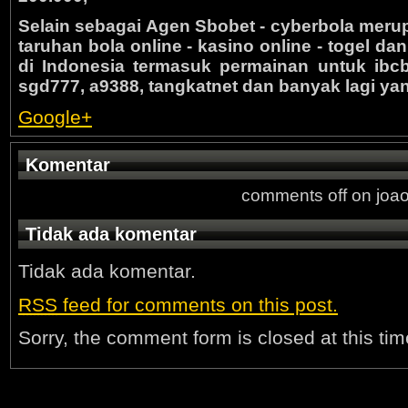
Selain sebagai Agen Sbobet - cyberbola meru
taruhan bola online - kasino online - togel da
di Indonesia termasuk permainan untuk ibcb
sgd777, a9388, tangkatnet dan banyak lagi yan
Google+
Komentar
comments off
on joao
Tidak ada komentar
Tidak ada komentar.
RSS
feed for comments on this post.
Sorry, the comment form is closed at this tim