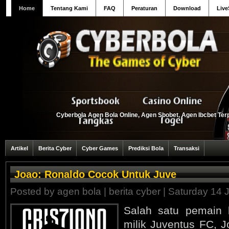
Home
Tentang Kami
FAQ
Peraturan
Download
Live
Cyberbola Agen Bola Online, Agen Sbobet, Agen Ibcbet Terp
Artikel
Berita Cyber
Cyber Games
Prediksi Bola
Transaksi
Joao: Ronaldo Cocok Untuk Juve
Posted by
agen bola
|
berita cyber
| Saturday 14 
Salah satu pemain 
milik Juventus FC, 