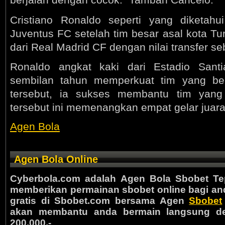
Cristiano Ronaldo seperti yang diketah
Juventus FC setelah tim besar asal kota Tu
dari Real Madrid CF dengan nilai transfer se
Ronaldo angkat kaki dari Estadio Sant
sembilan tahun memperkuat tim yang ber
tersebut, ia sukses membantu tim yang
tersebut ini memenangkan empat gelar juar
Agen Bola
Agen Bola Online
Cyberbola.com adalah Agen Bola Sbobet Te
memberikan permainan sbobet online bagi and
gratis di Sbobet.com bersama Agen
Sbobet
akan membantu anda bermain langsung de
200.000,-