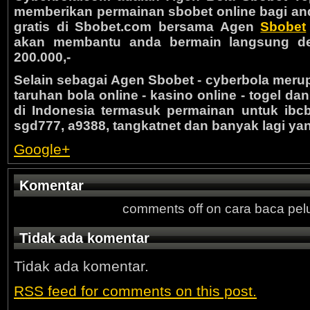
memberikan permainan sbobet online bagi and
gratis di Sbobet.com bersama Agen
Sbobet
akan membantu anda bermain langsung de
200.000,-
Selain sebagai Agen Sbobet - cyberbola meru
taruhan bola online - kasino online - togel da
di Indonesia termasuk permainan untuk ibcb
sgd777, a9388, tangkatnet dan banyak lagi yan
Google+
Komentar
comments off
on cara baca pelu
Tidak ada komentar
Tidak ada komentar.
RSS
feed for comments on this post.