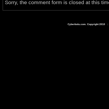
Sorry, the comment form is closed at this tim
Cyberbola.com. Copyright 2010 