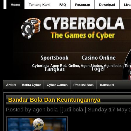
Home
Tentang Kami
FAQ
Peraturan
Download
Live
Cyberbola Agen Bola Online, Agen Sbobet, Agen Ibcbet Terp
Artikel
Berita Cyber
Cyber Games
Prediksi Bola
Transaksi
Bandar Bola Dan Keuntungannya
Posted by
agen bola
|
judi bola
| Sunday 17 May 