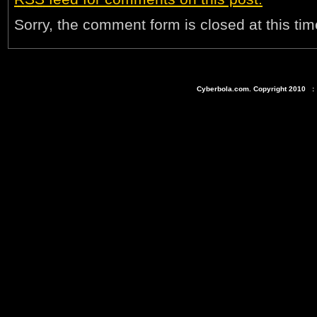
Sorry, the comment form is closed at this tim
Cyberbola.com. Copyright 2010 