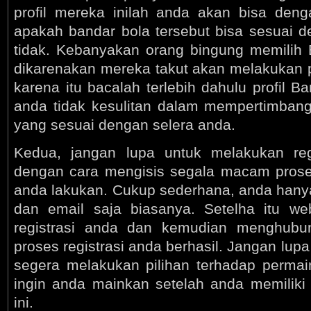
profil mereka inilah anda akan bisa de
apakah bandar bola tersebut bisa sesuai d
tidak. Kebanyakan orang bingung memilih 
dikarenakan mereka takut akan melakukan p
karena itu bacalah terlebih dahulu profil B
anda tidak kesulitan dalam mempertimban
yang sesuai dengan selera anda.
Kedua, jangan lupa untuk melakukan regi
dengan cara mengisis segala macam proses
anda lakukan. Cukup sederhana, anda hany
dan email saja biasanya. Setelha itu w
registrasi anda dan kemudian menghubun
proses registrasi anda berhasil. Jangan lup
segera melakukan pilihan terhadap permai
ingin anda mainkan setelah anda memiliki 
ini.