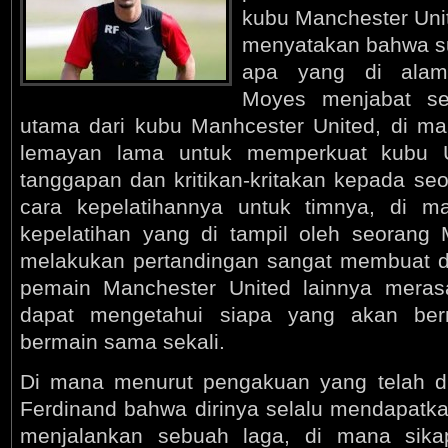
kubu Manchester Unit
menyatakan bahwa su
apa yang di alam
Moyes menjabat seb
utama dari kubu Manhcester United, di m
lemayan lama untuk memperkuat kubu U
tanggapan dan kritikan-kritakan kepada se
cara kepelatihannya untuk timnya, di 
kepelatihan yang di tampil oleh seorang
melakukan pertandingan sangat membuat di
pemain Manchester United lainnya meras
dapat mengetahui siapa yang akan ber
bermain sama sekali.
Di mana menurut pengakuan yang telah di
Ferdinand bahwa dirinya selalu mendapatka
menjalankan sebuah laga, di mana sika