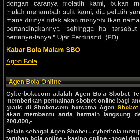
dengan caranya melatih kami, bukan m
malah menambah sulit kami, dia pelatih yan
mana dirinya tidak akan menyebutkan nama
pertandingkannya, sehingga hal tersebu
bertanya-tanya.” Ujar Ferdinand. (FD)
Kabar Bola Malam SBO
Agen Bola
Agen Bola Online
Cyberbola.com adalah Agen Bola Sbobet Te
memberikan permainan sbobet online bagi and
gratis di Sbobet.com bersama Agen
Sbobet
akan membantu anda bermain langsung de
200.000,-
Selain sebagai Agen Sbobet - cyberbola meru
taruhan bola online - kasino online - togel da