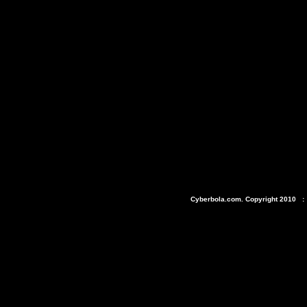
Cyberbola.com. Copyright 2010 