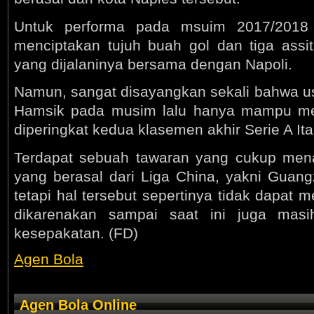
Untuk performa pada msuim 2017/2018 
menciptakan tujuh buah gol dan tiga assit
yang dijalaninya bersama dengan Napoli.
Namun, sangat disayangkan sekali bahwa us
Hamsik pada musim lalu hanya mampu me
diperingkat kedua klasemen akhir Serie A Ital
Terdapat sebuah tawaran yang cukup menar
yang berasal dari Liga China, yakni Guan
tetapi hal tersebut sepertinya tidak dapat 
dikarenakan sampai saat ini juga mas
kesepakatan. (FD)
Agen Bola
Agen Bola Online