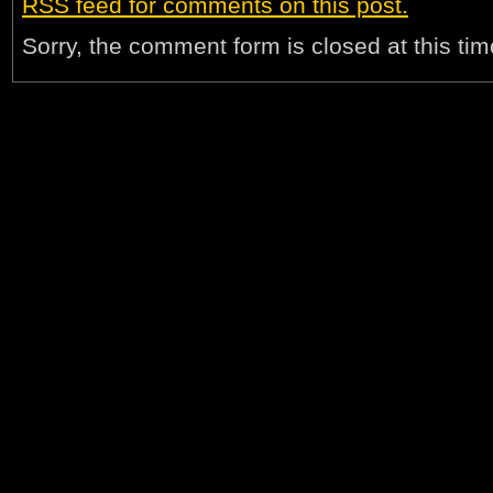
RSS
feed for comments on this post.
Sorry, the comment form is closed at this tim