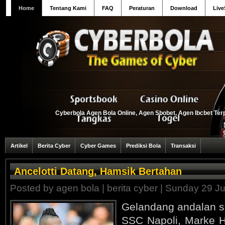
Home
Tentang Kami
FAQ
Peraturan
Download
Live
Cyberbola Agen Bola Online, Agen Sbobet, Agen Ibcbet Terp
Artikel
Berita Cyber
Cyber Games
Prediksi Bola
Transaksi
Ancelotti Datang, Hamsik Bertahan
Posted by
agen bola
|
berita cyber
| Sunday 29 Ju
Gelandang andalan se
SSC Napoli, Marke 