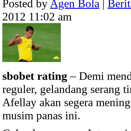
Posted by
Agen Bola
|
Beri
2012 11:02 am
sbobet rating
– Demi menda
reguler, gelandang serang t
Afellay akan segera mening
musim panas ini.