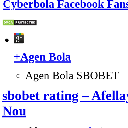
Cyberbola Facebook Fan
+Agen Bola
Agen Bola SBOBET
sbobet rating – Afel
Nou