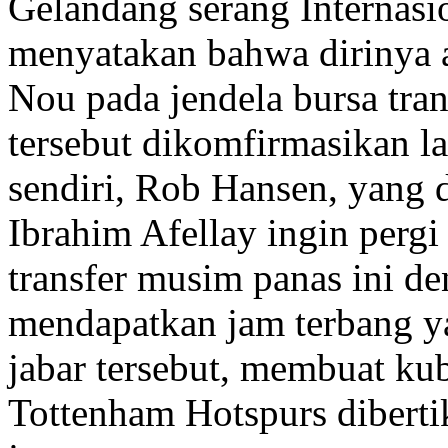
Gelandang serang Internasi
menyatakan bahwa dirinya
Nou pada jendela bursa tran
tersebut dikomfirmasikan l
sendiri, Rob Hansen, yang
Ibrahim Afellay ingin pergi
transfer musim panas ini d
mendapatkan jam terbang y
jabar tersebut, membuat kub
Tottenham Hotspurs diberti