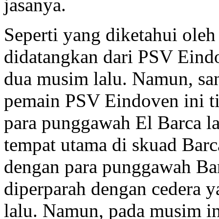
jasanya.
Seperti yang diketahui ole
didatangkan dari PSV Eind
dua musim lalu. Namun, sa
pemain PSV Eindoven ini t
para punggawah El Barca l
tempat utama di skuad Barc
dengan para punggawah Barc
diperparah dengan cedera 
lalu. Namun, pada musim in