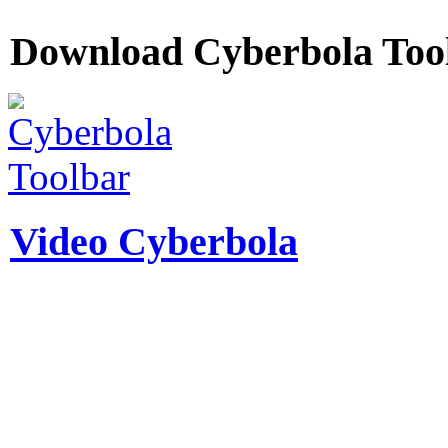
Download Cyberbola Too
Video Cyberbola