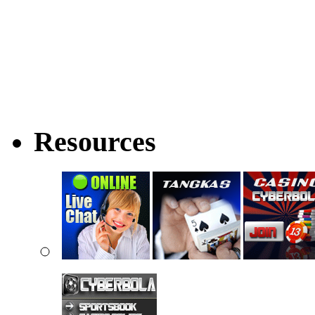
Resources