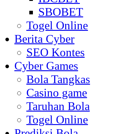
SBOBET
Togel Online
Berita Cyber
SEO Kontes
Cyber Games
Bola Tangkas
Casino game
Taruhan Bola
Togel Online
Prediksi Bola