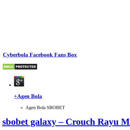
Cyberbola Facebook Fans Box
+Agen Bola
Agen Bola SBOBET
sbobet galaxy – Crouch Rayu 