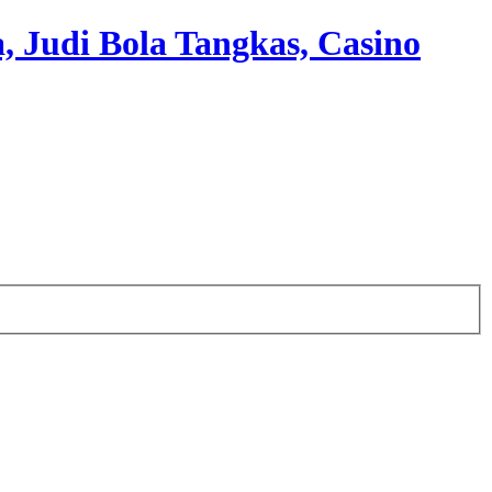
, Judi Bola Tangkas, Casino