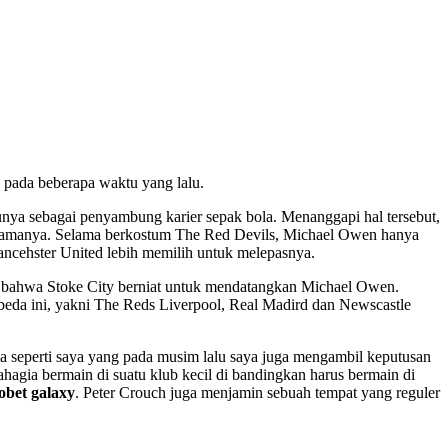
 pada beberapa waktu yang lalu.
nya sebagai penyambung karier sepak bola. Menanggapi hal tersebut,
rsamanya. Selama berkostum The Red Devils, Michael Owen hanya
ncehster United lebih memilih untuk melepasnya.
akan bahwa Stoke City berniat untuk mendatangkan Michael Owen.
rbeda ini, yakni The Reds Liverpool, Real Madird dan Newscastle
a seperti saya yang pada musim lalu saya juga mengambil keputusan
agia bermain di suatu klub kecil di bandingkan harus bermain di
obet galaxy
. Peter Crouch juga menjamin sebuah tempat yang reguler