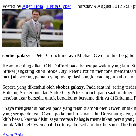
Posted by
Agen Bola
|
Berita Cyber
| Thursday 9 August 2012 2:35 
sbobet galaxy
– Peter Crouch merayu Michael Owen untuk bergabung 
Resmi meninggalkan Old Trafford pada beberapa waktu yang lalu. St
Striker jangkung kubu Stoke City, Peter Crouch mencoba memanfaa
menjadi seorang pemain yang menghiasi bangku cadangan kubu Unite
Seperti yang diketahui oleh
sbobet galaxy
, Pada saat ini, sering te
Bahkan, Striker andalan Stoke City Peter Crouch pada saat ini diber
tersebut agar bersedia untuk bergabung bersama dirinya di Britannia 
“Saya mengetahui bahwa pada yang telah diambil oleh Owen untuk me
yang serupa dengan Owen pada musim panas lalu, Bergabung dengan S
klub besar, karena disini saya merasa bahagia memainkan peran yang b
untuk Michael Owen apabila dirinya bersedia untuk bersama The Pott
Agen Bola