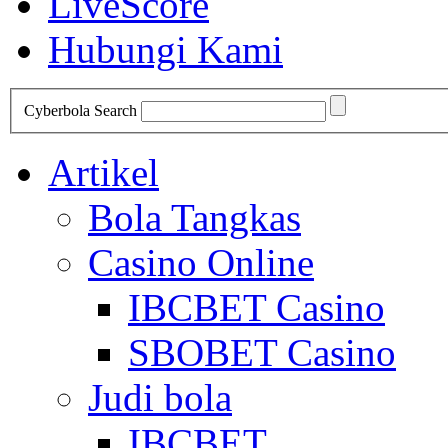
LiveScore
Hubungi Kami
Cyberbola Search
Artikel
Bola Tangkas
Casino Online
IBCBET Casino
SBOBET Casino
Judi bola
IBCBET