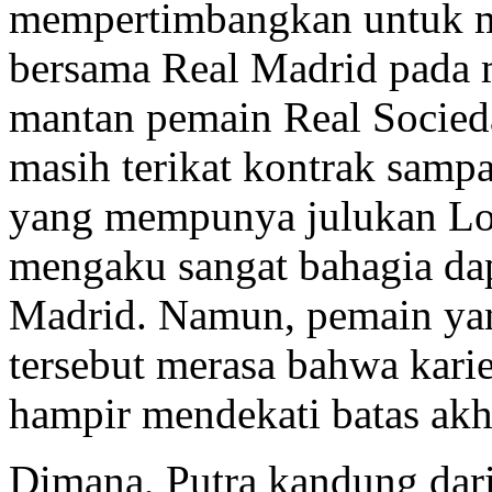
mempertimbangkan untuk m
bersama Real Madrid pada
mantan pemain Real Socied
masih terikat kontrak samp
yang mempunya julukan Los
mengaku sangat bahagia da
Madrid. Namun, pemain ya
tersebut merasa bahwa kari
hampir mendekati batas akh
Dimana, Putra kandung dar