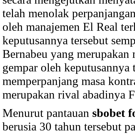
telah menolak perpanjangan
oleh manajemen El Real ter
keputusannya tersebut sem
Bernabeu yang merupakan 
gempar oleh keputusannya 
memperpanjang masa kontr
merupakan rival abadinya F
Menurut pantauan
sbobet f
berusia 30 tahun tersebut pa