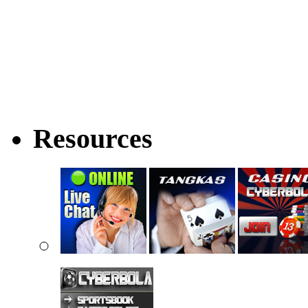
Resources