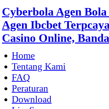
Cyberbola Agen Bola 
Agen Ibcbet Terpcaya
Casino Online, Banda
Home
Tentang Kami
FAQ
Peraturan
Download