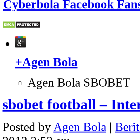
Cyberbola Facebook Fan
+Agen Bola
Agen Bola SBOBET
sbobet football – In
Posted by
Agen Bola
|
Beri