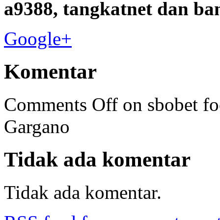
a9388, tangkatnet dan ban
Google+
Komentar
Comments Off
on sbobet fo
Gargano
Tidak ada komentar
Tidak ada komentar.