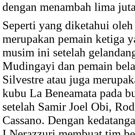
dengan menambah lima juta
Seperti yang diketahui ole
merupakan pemain ketiga y
musim ini setelah gelandan
Mudingayi dan pemain bela
Silvestre atau juga merupa
kubu La Beneamata pada bur
setelah Samir Joel Obi, Ro
Cassano. Dengan kedatanga
I Nerazzuri membuat tim be